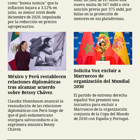
como “buena noticia” que la
nueva multa de 567 mdd a otra
inflación bajara a 3.12% en
sanción previa por 375 mdd, por
julio, su menor nivel desde
fallas en la protección de
diciembre de 2020, impulsada
menores en sus plataformas.
por la reducción en precios
agropecuarios.
Solicita Vox excluir a
Marruecos de
México y Perú restablecen
organización del Mundial
relaciones diplomáticas
2030
tras alcanzar acuerdo
sobre Betssy Chávez
El partido de extrema derecha
español Vox presentó una
Claudia Sheinbaum anunció la
iniciativa para excluir a
reanudación de las relaciones
Marruecos de la organización
diplomáticas con Perú luego de
conjunta de la Copa del Mundo
que el país sudamericano
de 2030 con España y Portugal.
otorgara salvoconducto a la
exprimera ministra Betssy
Chávez.