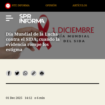
NTE INFORMA
OPINIÓN
ARTÍCULOS
ARTE / EN
Día Mundial de la Lucha
contra el SIDA: cuando la
evidencia rompe los
estigma
01 Dec 2025
14:12
6 min