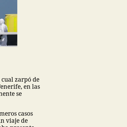
l cual zarpó de
enerife, en las
mente se
imeros casos
n viaje de