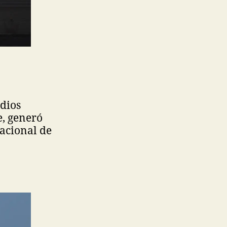
odios
e, generó
acional de