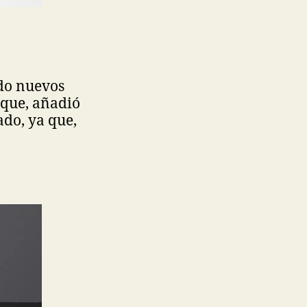
ado nuevos
 que, añadió
do, ya que,