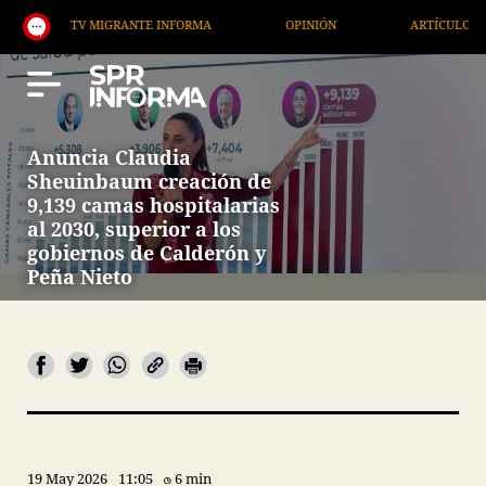
V MIGRANTE INFORMA
OPINIÓN
ARTÍCULOS
AR
Anuncia Claudia
Sheuinbaum creación de
9,139 camas hospitalarias
al 2030, superior a los
gobiernos de Calderón y
Peña Nieto
19 May 2026
11:05
6 min