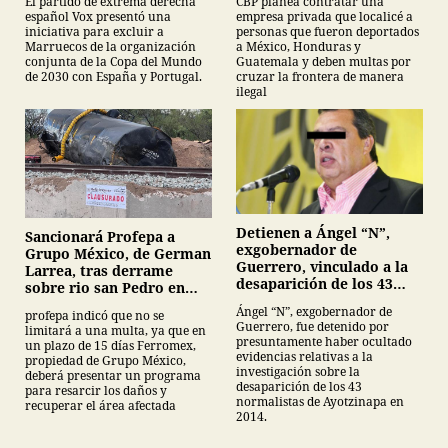
CBP planea contratar una
El partido de extrema derecha
empresa privada que localicé a
español Vox presentó una
personas que fueron deportados
iniciativa para excluir a
a México, Honduras y
Marruecos de la organización
Guatemala y deben multas por
conjunta de la Copa del Mundo
cruzar la frontera de manera
de 2030 con España y Portugal.
ilegal
Detienen a Ángel “N”,
Sancionará Profepa a
exgobernador de
Grupo México, de German
Guerrero, vinculado a la
Larrea, tras derrame
desaparición de los 43
sobre rio san Pedro en
normalistas de
Sonora
Ángel “N”, exgobernador de
profepa indicó que no se
Ayotzinapa
Guerrero, fue detenido por
limitará a una multa, ya que en
presuntamente haber ocultado
un plazo de 15 días Ferromex,
evidencias relativas a la
propiedad de Grupo México,
investigación sobre la
deberá presentar un programa
desaparición de los 43
para resarcir los daños y
normalistas de Ayotzinapa en
recuperar el área afectada
2014.