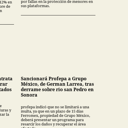
por fallas en la protección de menores en
3.12% en
sus plataformas.
bre de
en
ntrata
Sancionará Profepa a Grupo
rar
México, de German Larrea, tras
tados
derrame sobre rio san Pedro en
Sonora
e
profepa indicó que no se limitará a una
uras y
multa, ya que en un plazo de 15 días
ar la
Ferromex, propiedad de Grupo México,
deberá presentar un programa para
resarcir los daños y recuperar el área