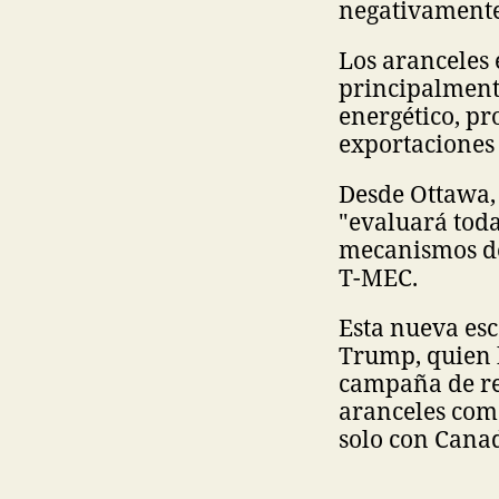
negativamente
Los aranceles 
principalmente
energético, pr
exportaciones
Desde Ottawa, 
"evaluará toda
mecanismos de
T-MEC.
Esta nueva esc
Trump, quien h
campaña de ree
aranceles como
solo con Cana