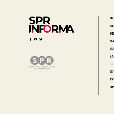
H
ÚL
DE
NA
IN
S
SE
IN
TV
OP