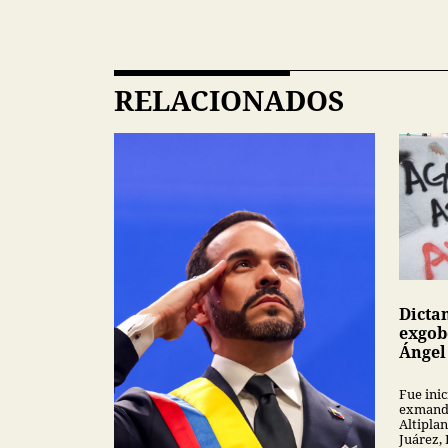
RELACIONADOS
Dicta
exgob
Ángel
Fue inic
exmanda
Altipla
Juárez,