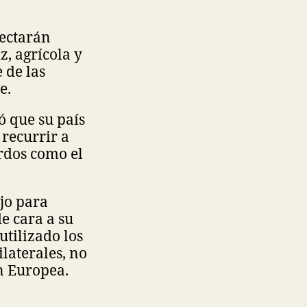
fectarán
, agrícola y
 de las
e.
ó que su país
 recurrir a
rdos como el
jo para
e cara a su
utilizado los
laterales, no
n Europea.