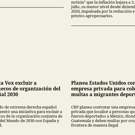
noticia” que la inflación bajara a 
julio, su menor nivel desde diciem
2020, impulsada por la reducción 
precios agropecuarios.
ta Vox excluir a
Planea Estados Unidos co
ecos de organización del
empresa privada para cob
al 2030
multas a migrantes depor
ido de extrema derecha español
CBP planea contratar una empresa
entó una iniciativa para excluir a
privada que localicé a personas qu
os de la organización conjunta de
fueron deportados a México, Hond
 del Mundo de 2030 con España y
Guatemala y deben multas por cruz
l.
frontera de manera ilegal