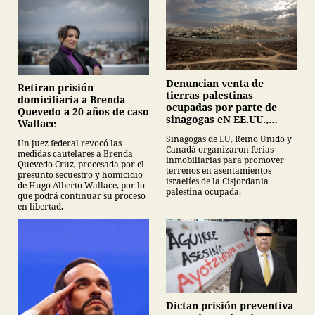
Denuncian venta de
Retiran prisión
tierras palestinas
domiciliaria a Brenda
ocupadas por parte de
Quevedo a 20 años de caso
sinagogas eN EE.UU.,
Wallace
Canadá y Gran Bretaña
Sinagogas de EU, Reino Unido y
Un juez federal revocó las
Canadá organizaron ferias
medidas cautelares a Brenda
inmobiliarias para promover
Quevedo Cruz, procesada por el
terrenos en asentamientos
presunto secuestro y homicidio
israelíes de la Cisjordania
de Hugo Alberto Wallace, por lo
palestina ocupada.
que podrá continuar su proceso
en libertad.
Dictan prisión preventiva