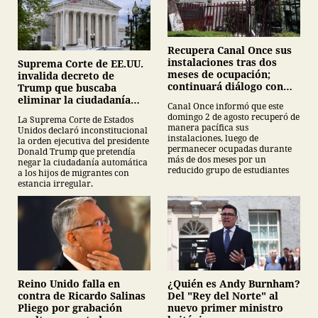
Recupera Canal Once sus
instalaciones tras dos
Suprema Corte de EE.UU.
meses de ocupación;
invalida decreto de
continuará diálogo con
Trump que buscaba
estudiantes del IPN
eliminar la ciudadanía
Canal Once informó que este
por nacimiento
domingo 2 de agosto recuperó de
La Suprema Corte de Estados
manera pacífica sus
Unidos declaró inconstitucional
instalaciones, luego de
la orden ejecutiva del presidente
permanecer ocupadas durante
Donald Trump que pretendía
más de dos meses por un
negar la ciudadanía automática
reducido grupo de estudiantes
a los hijos de migrantes con
estancia irregular.
¿Quién es Andy Burnham?
Reino Unido falla en
Del "Rey del Norte" al
contra de Ricardo Salinas
nuevo primer ministro
Pliego por grabación