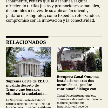
Finalmente, reiteró que la aerolínea seguirá
ofreciendo tarifas justas y promociones semanales,
disponibles a través de su aplicación oficial y
plataformas digitales, como Expedia, reforzando su
compromiso con la innovación y la conectividad.
RELACIONADOS
Recupera Canal Once sus
instalaciones tras dos
Suprema Corte de EE.UU.
meses de ocupación;
invalida decreto de
continuará diálogo con
Trump que buscaba
estudiantes del IPN
eliminar la ciudadanía
Canal Once informó que este
por nacimiento
domingo 2 de agosto recuperó de
La Suprema Corte de Estados
manera pacífica sus
Unidos declaró inconstitucional
instalaciones, luego de
la orden ejecutiva del presidente