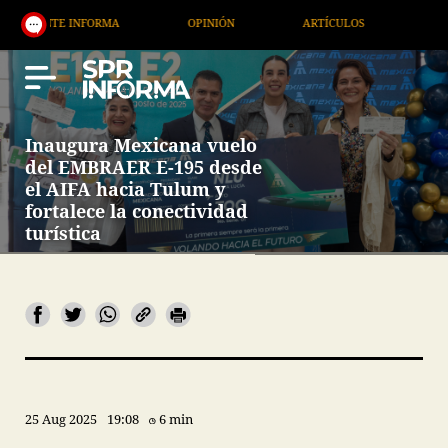
MA
OPINIÓN
ARTÍCULOS
ARTE / ENTRETENIMIE
Inaugura Mexicana vuelo
del EMBRAER E-195 desde
el AIFA hacia Tulum y
fortalece la conectividad
turística
25 Aug 2025
19:08
6 min