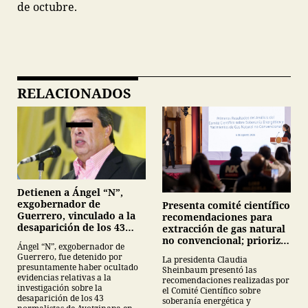
de octubre.
RELACIONADOS
Detienen a Ángel “N”,
exgobernador de
Presenta comité científico
Guerrero, vinculado a la
recomendaciones para
desaparición de los 43
extracción de gas natural
normalistas de
no convencional; prioriza
Ángel “N”, exgobernador de
Ayotzinapa
energías renovables y
Guerrero, fue detenido por
La presidenta Claudia
descarta yacimiento
presuntamente haber ocultado
Sheinbaum presentó las
Tampico-Misantla
evidencias relativas a la
recomendaciones realizadas por
investigación sobre la
el Comité Científico sobre
desaparición de los 43
soberanía energética y