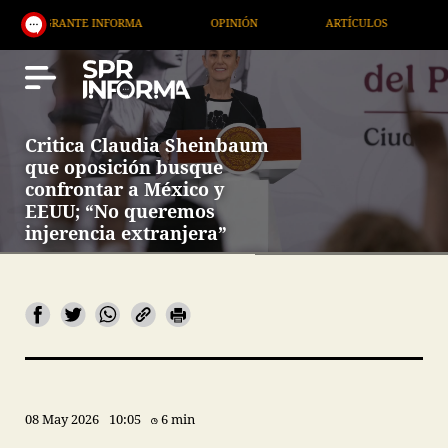
RANTE INFORMA
OPINIÓN
ARTÍCULOS
ARTE / 
Critica Claudia Sheinbaum
que oposición busque
confrontar a México y
EEUU; “No queremos
injerencia extranjera”
08 May 2026
10:05
6 min