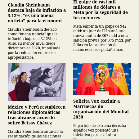
El golpe de casi mil
Claudia Sheinbaum
millones de dólares a
destaca baja de inflación a
Meta por la seguridad de
3.12%: “es una buena
los menores
noticia” para la economía
mexicana
Meta enfrenta un golpe de 942
Claudia Sheinbaum destacó
mdd: un juez de EU sumó una
como “buena noticia” que la
nueva multa de 567 mdd a otra
inflación bajara a 3.12% en
sanción previa por 375 mdd, por
julio, su menor nivel desde
fallas en la protección de
diciembre de 2020, impulsada
menores en sus plataformas.
por la reducción en precios
agropecuarios.
Solicita Vox excluir a
Marruecos de
México y Perú restablecen
organización del Mundial
relaciones diplomáticas
2030
tras alcanzar acuerdo
sobre Betssy Chávez
El partido de extrema derecha
español Vox presentó una
Claudia Sheinbaum anunció la
iniciativa para excluir a
reanudación de las relaciones