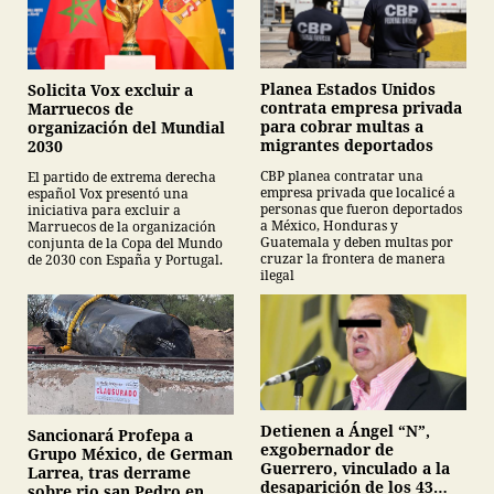
Planea Estados Unidos
Solicita Vox excluir a
contrata empresa privada
Marruecos de
para cobrar multas a
organización del Mundial
migrantes deportados
2030
CBP planea contratar una
El partido de extrema derecha
empresa privada que localicé a
español Vox presentó una
personas que fueron deportados
iniciativa para excluir a
a México, Honduras y
Marruecos de la organización
Guatemala y deben multas por
conjunta de la Copa del Mundo
cruzar la frontera de manera
de 2030 con España y Portugal.
ilegal
Detienen a Ángel “N”,
Sancionará Profepa a
exgobernador de
Grupo México, de German
Guerrero, vinculado a la
Larrea, tras derrame
desaparición de los 43
sobre rio san Pedro en