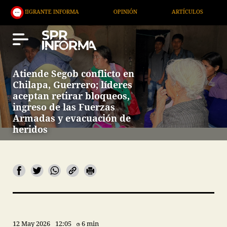
GRANTE INFORMA
OPINIÓN
ARTÍCULOS
ARTE /
Atiende Segob conflicto en
Chilapa, Guerrero; líderes
aceptan retirar bloqueos,
ingreso de las Fuerzas
Armadas y evacuación de
heridos
12 May 2026
12:05
6 min