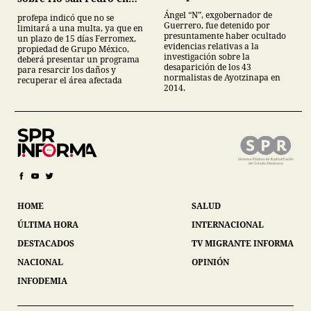
normalistas de
Sonora
Ángel “N”, exgobernador de
profepa indicó que no se
Ayotzinapa
Guerrero, fue detenido por
limitará a una multa, ya que en
presuntamente haber ocultado
un plazo de 15 días Ferromex,
evidencias relativas a la
propiedad de Grupo México,
investigación sobre la
deberá presentar un programa
desaparición de los 43
para resarcir los daños y
normalistas de Ayotzinapa en
recuperar el área afectada
2014.
HOME
SALUD
ÚLTIMA HORA
INTERNACIONAL
DESTACADOS
TV MIGRANTE INFORMA
NACIONAL
OPINIÓN
INFODEMIA