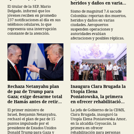
heridos y daños en varias
reciben 237 notificaciones
El titular de la SEP, Mario
ciudades
al día
Delgado, informó que los
Sismo de magnitud 7.4 sacude
jóvenes reciben en promedio
Colombia: reportan dos muertos,
237 notificaciones al día en sus
heridos y daños en varias
teléfonos celulares, lo que
ciudades. Aeropuertos
representa una interrupción
suspenden operaciones y
constante de la atención.
autoridades evalúan
afectaciones y posibles réplicas.
Inaugura Clara Brugada la
Rechaza Netanyahu plan
Utopía Elena
de paz de Trump para
Poniatowska, la primera
Gaza; exige desarme total
en ofrecer rehabilitación
de Hamás antes de retirar
para personas con
tropas
La jefa de Gobierno de la CDMX,
El primer ministro de
Parkinson
Clara Brugada, inauguró la
Israel, Benjamin Netanyahu,
Utopía Elena Poniatowska Amor,
rechazó el plan de paz de 15
en la alcaldía Coyoacán, la
puntos impulsado por el
primera en ofrecer
presidente de Estados Unidos
rehabilitación para personas
Donald Trump para Gaza y