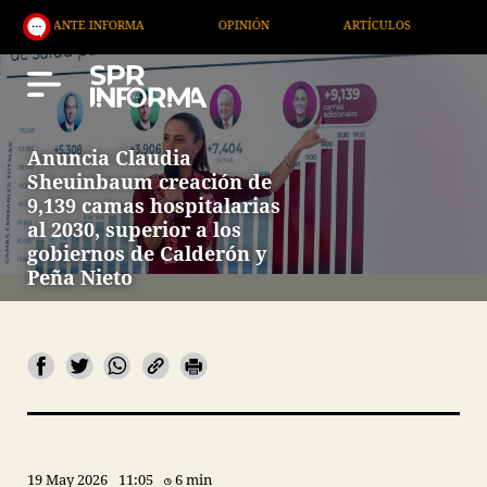
 INFORMA
OPINIÓN
ARTÍCULOS
ARTE / ENTRE
Anuncia Claudia
Sheuinbaum creación de
9,139 camas hospitalarias
al 2030, superior a los
gobiernos de Calderón y
Peña Nieto
19 May 2026
11:05
6 min