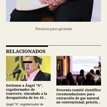
Presiona para agrandar
RELACIONADOS
Detienen a Ángel “N”,
exgobernador de
Presenta comité científico
Guerrero, vinculado a la
recomendaciones para
desaparición de los 43
extracción de gas natural
normalistas de
no convencional; prioriza
Ángel “N”, exgobernador de
Ayotzinapa
energías renovables y