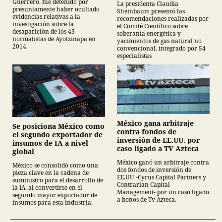
Guerrero, fue detenido por
La presidenta Claudia
descarta yacimiento
presuntamente haber ocultado
Sheinbaum presentó las
Tampico-Misantla
evidencias relativas a la
recomendaciones realizadas por
investigación sobre la
el Comité Científico sobre
desaparición de los 43
soberanía energética y
normalistas de Ayotzinapa en
yacimientos de gas natural no
2014.
convencional, integrado por 54
especialistas
México gana arbitraje
Se posiciona México como
contra fondos de
el segundo exportador de
inversión de EE.UU. por
insumos de IA a nivel
caso ligado a TV Azteca
global
México ganó un arbitraje contra
México se consolidó como una
dos fondos de inversión de
pieza clave en la cadena de
EE.UU -Cyrus Capital Partners y
suministro para el desarrollo de
Contrarian Capital
la IA, al convertirse en el
Management- por un caso ligado
segundo mayor exportador de
a bonos de Tv Azteca.
insumos para esta industria.