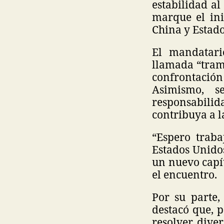
estabilidad a
marque el ini
China y Estado
El mandatari
llamada “tramp
confrontació
Asimismo, s
responsabilid
contribuya a l
“Espero traba
Estados Unido
un nuevo capít
el encuentro.
Por su parte,
destacó que, p
resolver dive