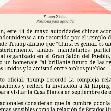
Fuente: Xinhua
Presiona para agrandar
ón, este 14 de mayo autoridades chinas ac
adounidense a un recorrido por el Templo de
nde Trump afirmó que “China es genial, es un
steriormente, ambos mandatarios parti
ial organizado en el Gran Salón del Pueblo,
o un homenaje “al brillante futuro de las re
s Unidos y la amistad entre ambos pueblos”.
to oficial, Trump recordó la compleja rela
ciones y reiteró la invitación a Xi Jinping
ara visitar la Casa Blanca en septiembre de e
acionales consideran que la cumbre podría
emas sensibles como la relación de Estados U