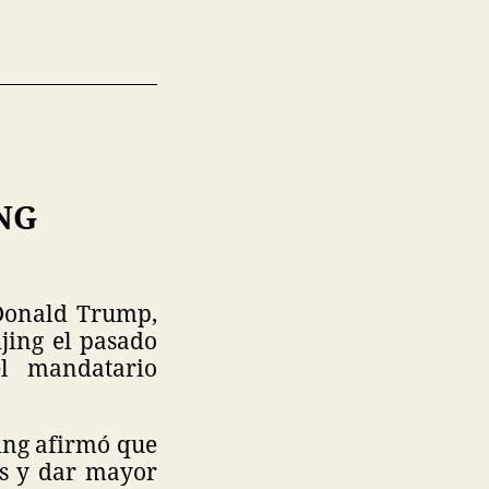
NG
 Donald Trump,
jing el pasado
l mandatario
ping afirmó que
os y dar mayor