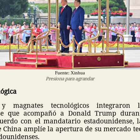
Fuente: Xinhua
Presiona para agrandar
lógica
 y magnates tecnológicos integraron l
se que acompañó a Donald Trump durant
cuerdo con el mandatario estadounidense, l
e China amplíe la apertura de su mercado te
dounidenses.