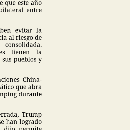
e que este año
ilateral entre
ben evitar la
ia al riesgo de
 consolidada.
es tienen la
 sus pueblos y
aciones China-
ático que abra
Jinping durante
cerrada, Trump
 se han logrado
 dijo, permite