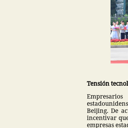
Tensión tecno
Empresarios
estadouniden
Beijing. De a
incentivar qu
empresas esta