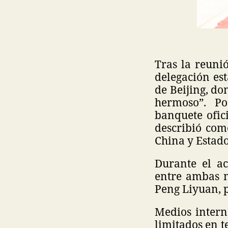
Tras la reuni
delegación est
de Beijing, do
hermoso”. Po
banquete ofic
describió com
China y Estado
Durante el ac
entre ambas na
Peng Liyuan, p
Medios intern
limitados en t