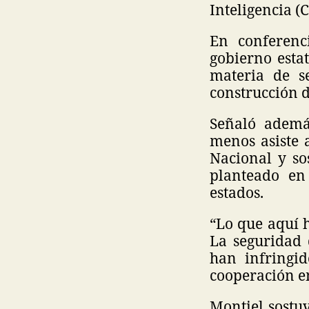
Inteligencia (C
En conferenc
gobierno esta
materia de s
construcción d
Señaló ademá
menos asiste 
Nacional y so
planteado en
estados.
“Lo que aquí h
La seguridad 
han infringid
cooperación en
Montiel sostu