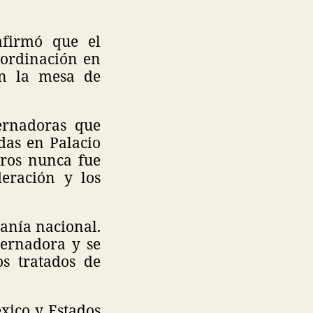
afirmó que el
oordinación en
en la mesa de
ernadoras que
das en Palacio
eros nunca fue
eración y los
ranía nacional.
bernadora y se
os tratados de
xico y Estados