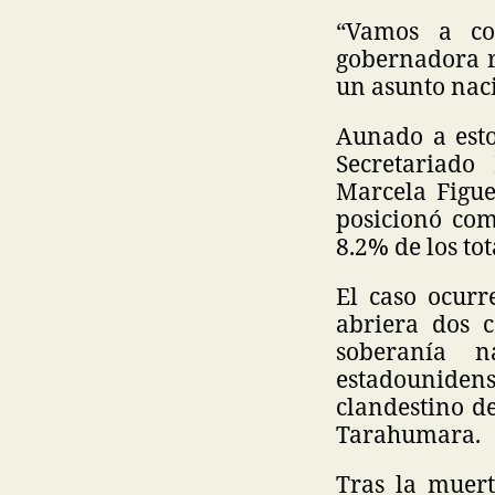
“Vamos a co
gobernadora ri
un asunto naci
Aunado a esto
Secretariado
Marcela Figue
posicionó com
8.2% de los to
El caso ocurr
abriera dos c
soberanía n
estadouniden
clandestino d
Tarahumara.
Tras la muert