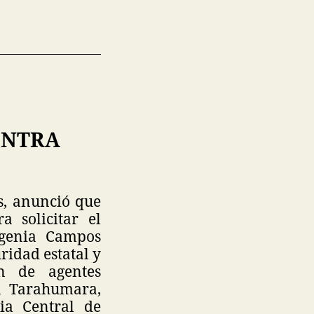
ONTRA
s, anunció que
a solicitar el
ugenia Campos
ridad estatal y
ón de agentes
a Tarahumara,
ia Central de