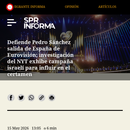
RANTE INFORMA
OPINIÓN
ARTÍCULOS
ARTE / 
Defiende Pedro Sánchez
salida de España de
Eurovisión; investigación
del NYT exhibe campaña
israelí para influir en el
certamen
15 May 2026
13:05
6 min