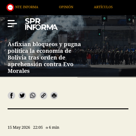
NTE INFORMA
OPINIÓN
ARTÍCULOS
ARTE / EN
Asfixian bloqueos y pugna
política la economía de
Bolivia tras orden de
aprehensión contra Evo
Morales
15 May 2026
22:05
6 min