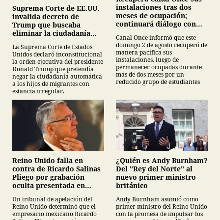
instalaciones tras dos
Suprema Corte de EE.UU.
meses de ocupación;
invalida decreto de
continuará diálogo con
Trump que buscaba
estudiantes del IPN
eliminar la ciudadanía
Canal Once informó que este
por nacimiento
domingo 2 de agosto recuperó de
La Suprema Corte de Estados
manera pacífica sus
Unidos declaró inconstitucional
instalaciones, luego de
la orden ejecutiva del presidente
permanecer ocupadas durante
Donald Trump que pretendía
más de dos meses por un
negar la ciudadanía automática
reducido grupo de estudiantes
a los hijos de migrantes con
estancia irregular.
¿Quién es Andy Burnham?
Reino Unido falla en
Del "Rey del Norte" al
contra de Ricardo Salinas
nuevo primer ministro
Pliego por grabación
británico
oculta presentada en
juicio
Andy Burnham asumió como
Un tribunal de apelación del
primer ministro del Reino Unido
Reino Unido determinó que el
con la promesa de impulsar los
empresario mexicano Ricardo