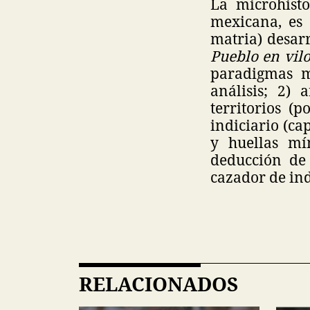
La microhisto
mexicana, es d
matria) desar
Pueblo en vil
paradigmas m
análisis; 2) 
territorios (
indiciario (ca
y huellas mí
deducción de 
cazador de ind
RELACIONADOS