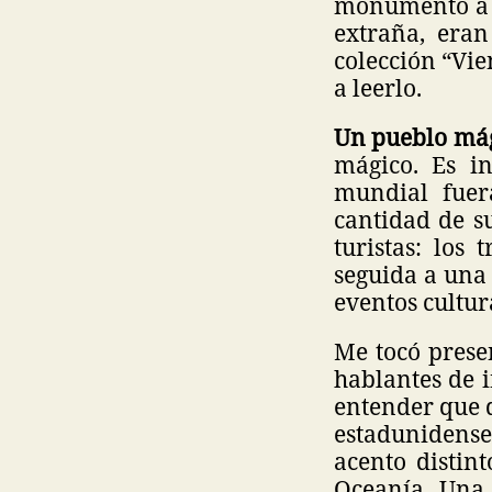
monumento a B
extraña, eran
colección “Vie
a leerlo.
Un pueblo má
mágico. Es i
mundial fuer
cantidad de su
turistas: los
seguida a una 
eventos cultur
Me tocó prese
hablantes de i
entender que q
estadunidens
acento distin
Oceanía. Una 