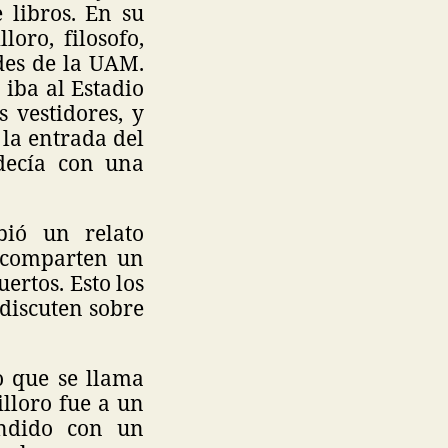
 libros. En su
oro, filosofo,
des de la UAM.
iba al Estadio
 vestidores, y
 la entrada del
-decía con una
bió un relato
s comparten un
ertos. Esto los
 discuten sobre
o que se llama
illoro fue a un
endido con un