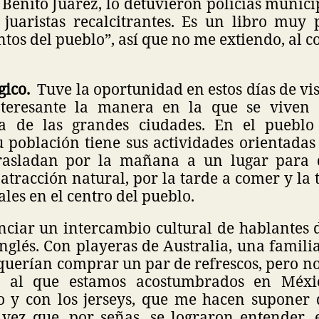
enito Juárez, lo detuvieron policías municip
 juaristas recalcitrantes. Es un libro muy
ntos del pueblo”, así que no me extiendo, al co
gico.
Tuve la oportunidad en estos días de vi
nteresante la manera en la que se viven e
a de las grandes ciudades. En el pueblo
 población tiene sus actividades orientadas 
 trasladan por la mañana a un lugar para
atracción natural, por la tarde a comer y la
ales en el centro del pueblo.
nciar un intercambio cultural de hablantes 
nglés. Con playeras de Australia, una famili
uerían comprar un par de refrescos, pero no
e al que estamos acostumbrados en Méxi
to y con los jerseys, que me hacen suponer
vez que, por señas, se lograron entender, 