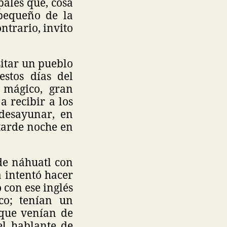
ales que, cosa
 pequeño de la
ntrario, invito
sitar un pueblo
stos días del
 mágico, gran
a recibir a los
 desayunar, en
 tarde noche en
de náhuatl con
a intentó hacer
 con ese inglés
co; tenían un
 que venían de
el hablante de