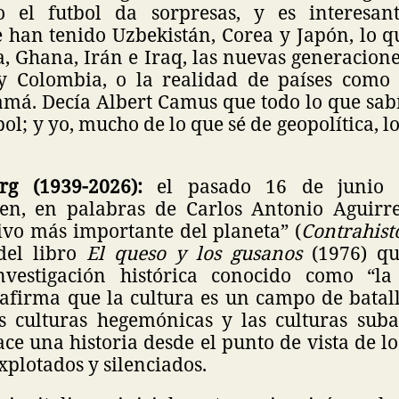
o el futbol da sorpresas, y es interesan
e han tenido Uzbekistán, Corea y Japón, lo q
, Ghana, Irán e Iraq, las nuevas generacion
 Colombia, o la realidad de países como A
amá. Decía Albert Camus que todo lo que sabí
tbol; y yo, mucho de lo que sé de geopolítica, 
rg (1939-2026):
el pasado 16 de junio f
en, en palabras de Carlos Antonio Aguirre
ivo más importante del planeta” (
Contrahist
del libro
El queso y los gusanos
(1976) q
vestigación histórica conocido como “la 
e afirma que la cultura es un campo de batal
s culturas hegemónicas y las culturas suba
e una historia desde el punto de vista de l
plotados y silenciados.