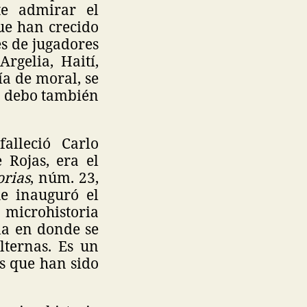
te admirar el
ue han crecido
es de jugadores
rgelia, Haití,
a de moral, se
lo debo también
alleció Carlo
 Rojas, era el
orias
, núm. 23,
ue inauguró el
microhistoria
la en donde se
lternas. Es un
os que han sido