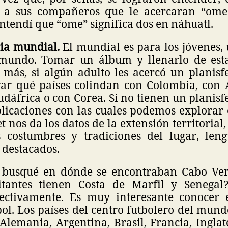
ó a sus compañeros que le acercaran “ome 
entendí que “ome” significa dos en náhuatl.
ria mundial.
El mundial es para los jóvenes,
 mundo. Tomar un álbum y llenarlo de es
y más, si algún adulto les acercó un planis
r qué países colindan con Colombia, con 
udáfrica o con Corea. Si no tienen un planisf
plicaciones con las cuales podemos explorar 
 nos da los datos de la extensión territorial,
s costumbres y tradiciones del lugar, leng
 destacados.
, busqué en dónde se encontraban Cabo Ve
itantes tienen Costa de Marfil y Senegal?
pectivamente. Es muy interesante conocer
ol. Los países del centro futbolero del mun
Alemania, Argentina, Brasil, Francia, Ingla