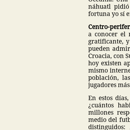
náhuatl pidi
fortuna yo sí 
Centro-perife
a conocer el
gratificante, 
pueden admira
Croacia, con S
hoy existen a
mismo internet
población, la
jugadores más
En estos días
¿cuántos hab
millones res
medio del futb
distinguidos: 