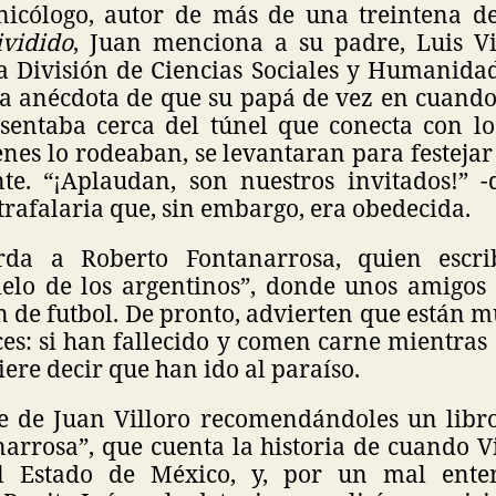
nicólogo, autor de más de una treintena de
ividido
, Juan menciona a su padre, Luis Vill
a División de Ciencias Sociales y Humanida
na anécdota de que su papá de vez en cuando 
sentaba cerca del túnel que conecta con los
nes lo rodeaban, se levantaran para festejar
nte. “¡Aplaudan, son nuestros invitados!” 
trafalaria que, sin embargo, era obedecida.
erda a Roberto Fontanarrosa, quien escri
ielo de los argentinos”, donde unos amigo
 de futbol. De pronto, advierten que están mu
es: si han fallecido y comen carne mientras
iere decir que han ido al paraíso.
te de Juan Villoro recomendándoles un libr
arrosa”, que cuenta la historia de cuando V
l Estado de México, y, por un mal ent