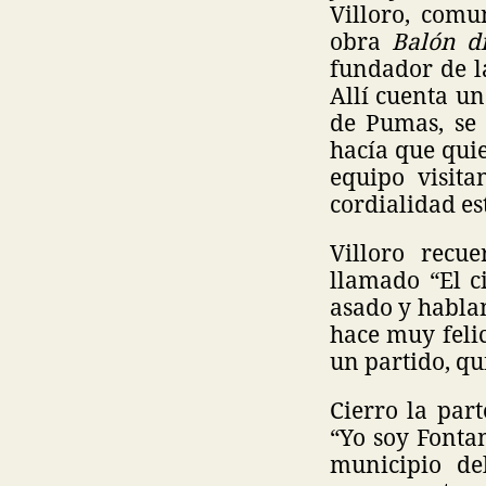
Villoro, comu
obra
Balón d
fundador de l
Allí cuenta u
de Pumas, se 
hacía que quie
equipo visita
cordialidad es
Villoro recu
llamado “El c
asado y hablan
hace muy felic
un partido, qu
Cierro la par
“Yo soy Fontan
municipio de