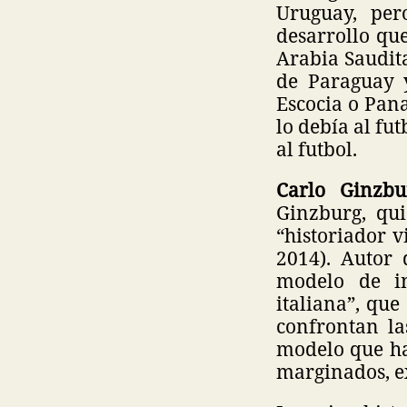
Uruguay, per
desarrollo qu
Arabia Saudita
de Paraguay y
Escocia o Pan
lo debía al fu
al futbol.
Carlo Ginzbu
Ginzburg, qui
“historiador v
2014). Autor 
modelo de in
italiana”, qu
confrontan la
modelo que hac
marginados, ex