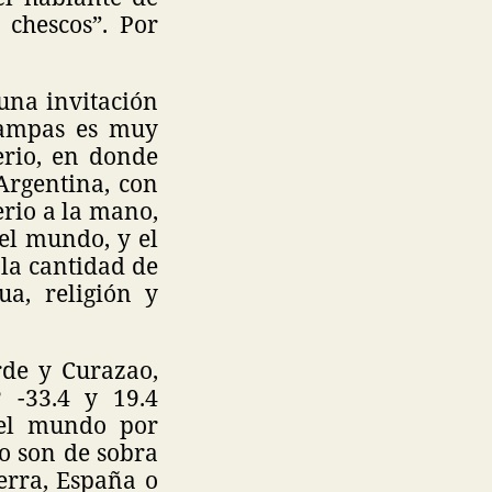
chescos”. Por
 una invitación
tampas es muy
ferio, en donde
Argentina, con
erio a la mano,
el mundo, y el
 la cantidad de
ua, religión y
rde y Curazao,
 -33.4 y 19.4
 el mundo por
do son de sobra
terra, España o