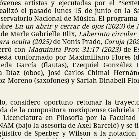
óvenes artistas y ejecutadas por el “Sextet
realizó el pasado lunes 15 de junio en la S
nservatorio Nacional de Música. El programa
 obre
En un abrir y cerrar de ojos (2023)
de 
)
de Marle Gabrielle Blix,
Laberinto circular
ara oculta (2025)
de Nonis Prado,
Coruja (20
cerró con
Maquinita Prov. 31:17 (2023)
de E
 está conformado por Maximiliano Flores (d
eda García (flautas), Ezequiel González F
a Díaz (oboe), José Carlos Chimal Hernánd
 Moreno (saxofones) y Sariah Dinabell Fl
do, considero oportuno retomar la trayect
ada de la compositora mexiquense Gabriela M
 Licenciatura en Filosofía por la Facultad 
NAM (bajo la asesoría de Axel Barceló) y se t
ngüístico de Sperber y Wilson a la notación