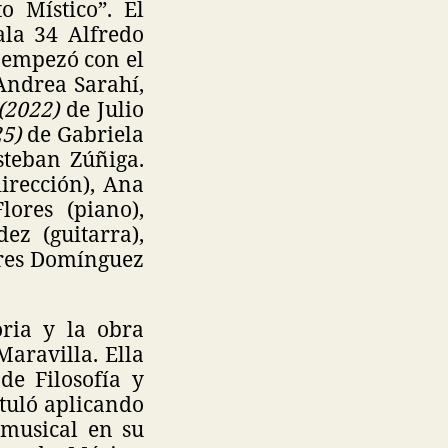
o Místico”. El
ala 34 Alfredo
 empezó con el
Andrea Sarahí,
 (2022)
de Julio
25)
de Gabriela
steban Zúñiga.
irección), Ana
lores (piano),
ez (guitarra),
ores Domínguez
oria y la obra
aravilla. Ella
de Filosofía y
ituló aplicando
 musical en su