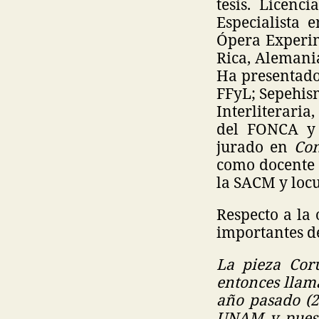
tesis. Licenc
Especialista 
Ópera Experim
Rica, Alemani
Ha presentado 
FFyL; Sepehis
Interliteraria
del FONCA y 
jurado en
Con
como docente 
la SACM y loc
Respecto a la
importantes de
La pieza Coru
entonces llama
año pasado (2
UNAM y pues e