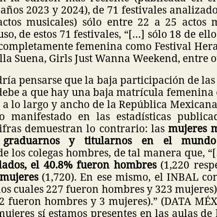
años 2023 y 2024), de 71 festivales analizado
ctos musicales) sólo entre 22 a 25 actos 
uso, de estos 71 festivales, “[…] sólo 18 de el
 completamente femenina como Festival Her
Ella Suena, Girls Just Wanna Weekend, entre ot
dría pensarse que la baja participación de las
debe a que hay una baja matrícula femenina 
s a lo largo y ancho de la República Mexican
o manifestado en las estadísticas public
ifras demuestran lo contrario: las
mujeres 
 graduarnos y titularnos en el mundo 
e los colegas hombres, de tal manera que, “
lados, el 40.8% fueron hombres
(1,220 resp
 mujeres
(1,720). En ese mismo, el INBAL con
los cuales 227 fueron hombres y 323 mujeres
s 2 fueron hombres y 3 mujeres).” (DATA MÉX
ujeres sí estamos presentes en las aulas de 