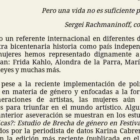
Pero una vida no es suficiente 
Sergei Rachmaninoff, c
 un referente internacional en diferentes d
tra bicentenaria historia como país indepen
 mujeres hemos representado dignamente a 
an: Frida Kahlo, Alondra de la Parra, Marí
Reyes y muchas más.
pese a la reciente implementación de polí
 en materia de género y enfocadas a la fo
eraciones de artistas, las mujeres aú
s para triunfar en el mundo artístico. Algu
anterior aseveración se muestran en los est
icas?: Estudio de Brecha de género en Festiv
dos por la periodista de datos Karina Cabr
n la edición más reciente (publicada en e