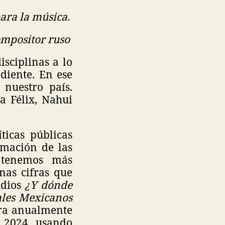
para la música.
ompositor ruso
isciplinas a lo
diente. En ese
nuestro país.
a Félix, Nahui
ticas públicas
rmación de las
n tenemos más
nas cifras que
udios
¿Y dónde
ales Mexicanos
era anualmente
l 2024, usando