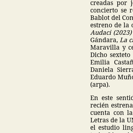
creadas por j
concierto se 
Bablot del Co
estreno de la
Audaci (2023
Gándara,
La c
Maravilla y 
Dicho sexteto
Emilia Castañ
Daniela Sierr
Eduardo Muñoz
(arpa).
En este senti
recién estren
cuenta con la
Letras de la U
el estudio li