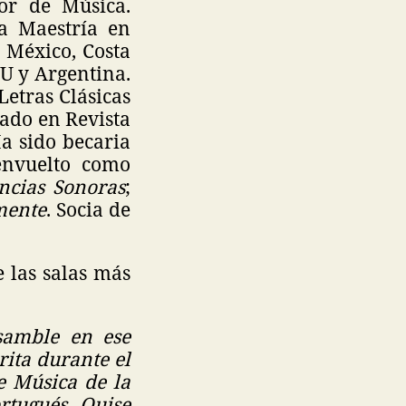
ior de Música.
la Maestría en
 México, Costa
U y Argentina.
Letras Clásicas
ado en Revista
Ha sido becaria
envuelto como
ncias
Sonoras
;
mente
. Socia de
 las salas más
nsamble en ese
rita durante el
e Música de la
rtugués. Quise