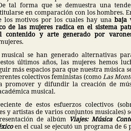
. De tal forma que se demuestra una tend
 titularse en comparación con los hombres. E
e los motivos por los cuales hay una
baja 
tico de las mujeres radica en el sistema pat
al contenido y arte generado por varone
mujeres.
musical se han generado alternativas par
 estos últimos años, las mujeres hemos l
guir más espacios para que nuestra música s
erentes colectivos feministas (como
Las Mont
a promover y difundir la creación de mús
 académica musical.
ciente de estos esfuerzos colectivos (sob
s y artistas de varios conjuntos musicales) 
presentación de albúm
Viajes: Música Con
xico
en el cual se ejecutó un programa de 6 