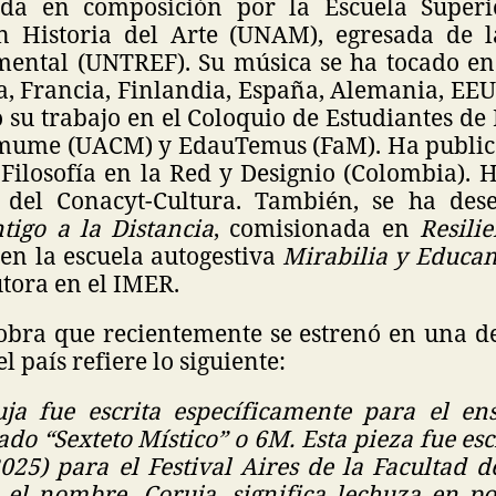
iada en composición por la Escuela Super
en Historia del Arte (UNAM), egresada de 
ental (UNTREF). Su música se ha tocado en
a, Francia, Finlandia, España, Alemania, EEU
su trabajo en el Coloquio de Estudiantes de 
mume (UACM) y EdauTemus (FaM). Ha public
, Filosofía en la Red y Designio (Colombia). 
del Conacyt-Cultura. También, se ha des
tigo a la Distancia
, comisionada en
Resilie
en la escuela autogestiva
Mirabilia y Educa
utora en el IMER.
 obra que recientemente se estrenó en una de
l país refiere lo siguiente:
ja fue escrita específicamente para el e
do “Sexteto Místico” o 6M. Esta pieza fue esc
025) para el Festival Aires de la Facultad d
l nombre, Coruja, significa lechuza en po