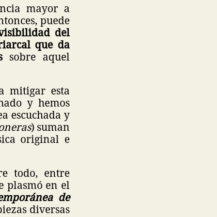
encia mayor a
ntonces, puede
visibilidad del
riarcal que da
s
sobre aquel
a mitigar esta
uchado y hemos
ea escuchada y
oneras
) suman
ica original e
re todo, entre
se plasmó en el
temporánea de
piezas diversas