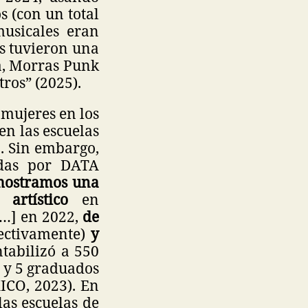
s (con un total
musicales eran
los tuvieron una
a, Morras Punk
ros” (2025).
 mujeres en los
en las escuelas
a. Sin embargo,
adas por DATA
mostramos una
artístico
en
[…] en 2022,
de
ectivamente)
y
tabilizó a 550
) y 5 graduados
ICO, 2023). En
las escuelas de