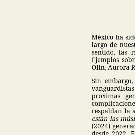
México ha sido
largo de nues
sentido, las
Ejemplos sobr
Olin, Aurora 
Sin embargo, 
vanguardistas
próximas gen
complicacione
respaldan la 
están las mús
(2024) genera
desde 2022. E