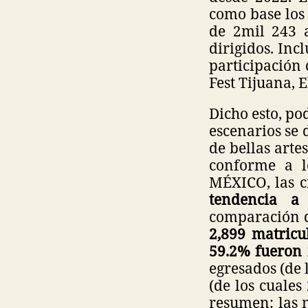
como base los 
de 2mil 243 a
dirigidos. Incl
participación
Fest Tijuana, 
Dicho esto, po
escenarios se 
de bellas arte
conforme a l
MÉXICO, las c
tendencia a
comparación d
2,899 matricu
59.2% fueron
egresados (de 
(de los cuale
resumen: las m