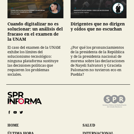
Cuando digitalizar no es
Dirigentes que no dirigen
solucionar: un análisis del
y oídos que no escuchan
fracaso en el examen de
la UNAM
El caso del examen de la UNAM
¿Por qué los pronunciamientos
exhibe los límites del
de la presidenta de la República
solucionismo tecnológico:
y de la presidenta nacional de
ninguna plataforma sustituye
morena sobre las declaraciones
las decisiones políticas que
de Nayeli Salvatori y Graciela
requieren los problemas
Palomares no tuvieron eco en
sociales.
Puebla?
HOME
SALUD
ÚLTIMA HORA
INTERNACIONAL