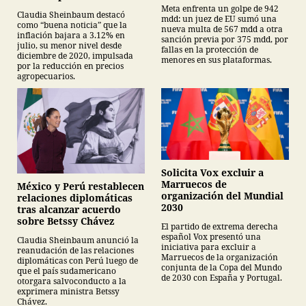
mexicana
Meta enfrenta un golpe de 942
Claudia Sheinbaum destacó
mdd: un juez de EU sumó una
como “buena noticia” que la
nueva multa de 567 mdd a otra
inflación bajara a 3.12% en
sanción previa por 375 mdd, por
julio, su menor nivel desde
fallas en la protección de
diciembre de 2020, impulsada
menores en sus plataformas.
por la reducción en precios
agropecuarios.
Solicita Vox excluir a
Marruecos de
México y Perú restablecen
organización del Mundial
relaciones diplomáticas
2030
tras alcanzar acuerdo
sobre Betssy Chávez
El partido de extrema derecha
español Vox presentó una
Claudia Sheinbaum anunció la
iniciativa para excluir a
reanudación de las relaciones
Marruecos de la organización
diplomáticas con Perú luego de
conjunta de la Copa del Mundo
que el país sudamericano
de 2030 con España y Portugal.
otorgara salvoconducto a la
exprimera ministra Betssy
Chávez.