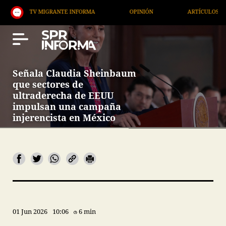
V MIGRANTE INFORMA
OPINIÓN
ARTÍCULOS
A
Señala Claudia Sheinbaum
que sectores de
ultraderecha de EEUU
impulsan una campaña
injerencista en México
01 Jun 2026
10:06
6 min