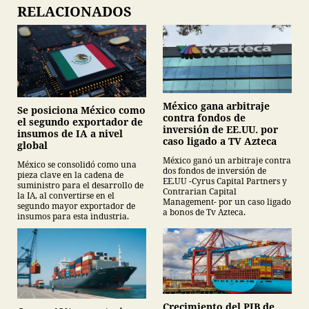
RELACIONADOS
México gana arbitraje
Se posiciona México como
contra fondos de
el segundo exportador de
inversión de EE.UU. por
insumos de IA a nivel
caso ligado a TV Azteca
global
México ganó un arbitraje contra
México se consolidó como una
dos fondos de inversión de
pieza clave en la cadena de
EE.UU -Cyrus Capital Partners y
suministro para el desarrollo de
Contrarian Capital
la IA, al convertirse en el
Management- por un caso ligado
segundo mayor exportador de
a bonos de Tv Azteca.
insumos para esta industria.
Crecimiento del PIB de