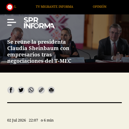
AL
TV MIGRANTE INFORMA
OPINIÓN
ARTÍCULO
Se reúne la presidenta
Claudia Sheinbaum con
empresarios tras
negociaciones del T-MEC
02 Jul 2026
22:07
6 min