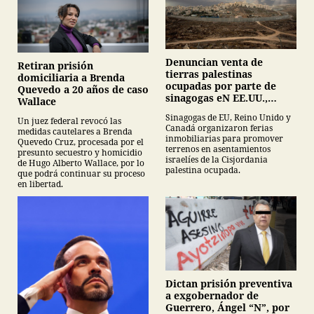
Denuncian venta de
Retiran prisión
tierras palestinas
domiciliaria a Brenda
ocupadas por parte de
Quevedo a 20 años de caso
sinagogas eN EE.UU.,
Wallace
Canadá y Gran Bretaña
Sinagogas de EU, Reino Unido y
Un juez federal revocó las
Canadá organizaron ferias
medidas cautelares a Brenda
inmobiliarias para promover
Quevedo Cruz, procesada por el
terrenos en asentamientos
presunto secuestro y homicidio
israelíes de la Cisjordania
de Hugo Alberto Wallace, por lo
palestina ocupada.
que podrá continuar su proceso
en libertad.
Dictan prisión preventiva
a exgobernador de
Guerrero, Ángel “N”, por