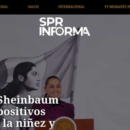
ERNACIONAL
TV MIGRANTE INFORMA
OPINIÓN
 Sheinbaum
positivos
 la niñez y