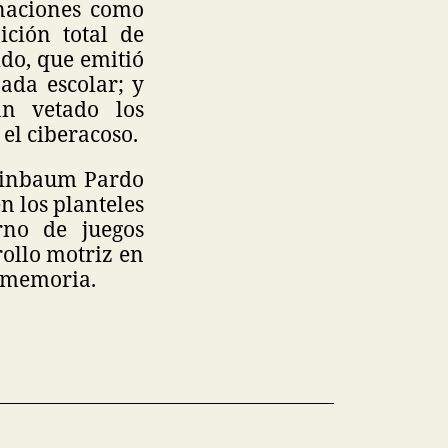
 naciones como
ición total de
ido, que emitió
nada escolar; y
n vetado los
el ciberacoso.
heinbaum Pardo
n los planteles
rno de juegos
rollo motriz en
 o memoria.