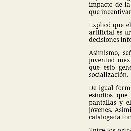
impacto de la 
que incentivan
Explicó que el
artificial es 
decisiones inf
Asimismo, se
juventud mexi
que esto gen
socialización.
De igual forma
estudios que
pantallas y 
jóvenes. Asim
catalogada fo
Entre los pri