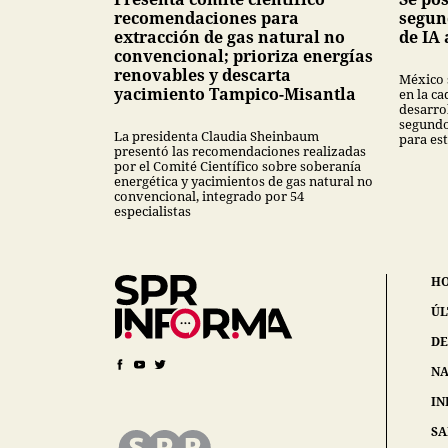
recomendaciones para
segun
extracción de gas natural no
de IA 
convencional; prioriza energías
renovables y descarta
México 
yacimiento Tampico-Misantla
en la ca
desarrol
segundo
La presidenta Claudia Sheinbaum
para est
presentó las recomendaciones realizadas
por el Comité Científico sobre soberanía
energética y yacimientos de gas natural no
convencional, integrado por 54
especialistas
H
ÚL
DE
NA
IN
S