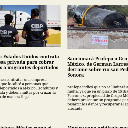
a Estados Unidos contrata
Sancionará Profepa a Gr
sa privada para cobrar
México, de German Larrea
s a migrantes deportados
derrame sobre rio san Pe
Sonora
nea contratar una empresa
 que localicé a personas que
profepa indicó que no se limitará 
deportados a México, Honduras y
multa, ya que en un plazo de 15 dí
la y deben multas por cruzar la
Ferromex, propiedad de Grupo Mé
a de manera ilegal
deberá presentar un programa pa
resarcir los daños y recuperar el á
afectada
siciona México como el
México gana arbitraje con