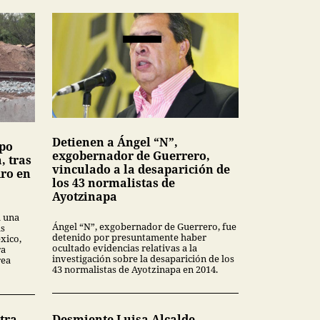
Detienen a Ángel “N”,
upo
exgobernador de Guerrero,
, tras
vinculado a la desaparición de
dro en
los 43 normalistas de
Ayotzinapa
a una
Ángel “N”, exgobernador de Guerrero, fue
as
detenido por presuntamente haber
xico,
ocultado evidencias relativas a la
ra
investigación sobre la desaparición de los
rea
43 normalistas de Ayotzinapa en 2014.
tra
Desmiente Luisa Alcalde