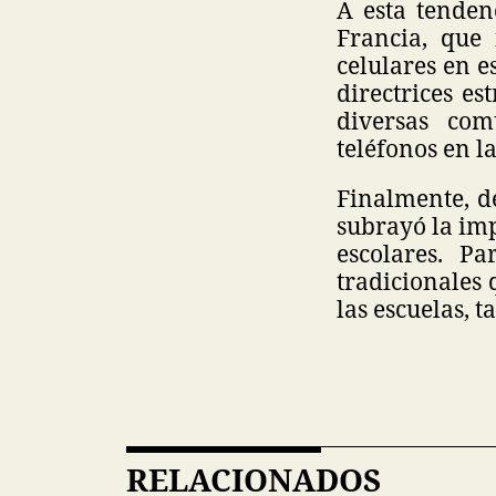
A esta tenden
Francia, que 
celulares en e
directrices es
diversas co
teléfonos en l
Finalmente, d
subrayó la imp
escolares. P
tradicionales 
las escuelas, t
RELACIONADOS