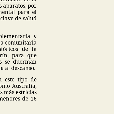
s aparatos, por
mental para el
 clave de salud
lementaria y
ña comunitaria
tóricos de la
rín, para que
es se duerman
a al descanso.
n este tipo de
omo Australia,
s más estrictas
 menores de 16