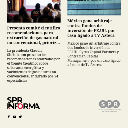
México gana arbitraje
contra fondos de
Presenta comité científico
inversión de EE.UU. por
recomendaciones para
caso ligado a TV Azteca
extracción de gas natural
no convencional; prioriza
México ganó un arbitraje contra
energías renovables y
dos fondos de inversión de
La presidenta Claudia
EE.UU -Cyrus Capital Partners y
descarta yacimiento
Sheinbaum presentó las
Contrarian Capital
Tampico-Misantla
recomendaciones realizadas por
Management- por un caso ligado
el Comité Científico sobre
a bonos de Tv Azteca.
soberanía energética y
yacimientos de gas natural no
convencional, integrado por 54
especialistas