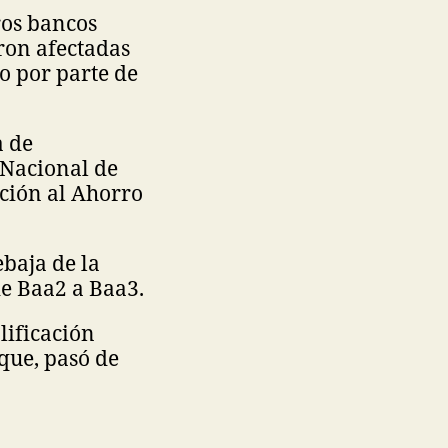
ros bancos
ron afectadas
no por parte de
a de
 Nacional de
cción al Ahorro
ebaja de la
de Baa2 a Baa3.
lificación
 que, pasó de