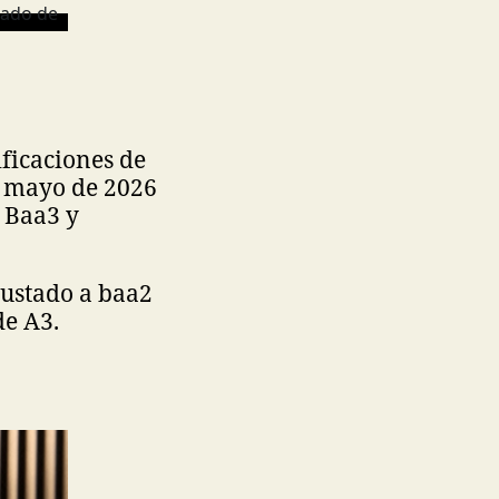
ificaciones de
e mayo de 2026
 Baa3 y
justado a baa2
de A3.