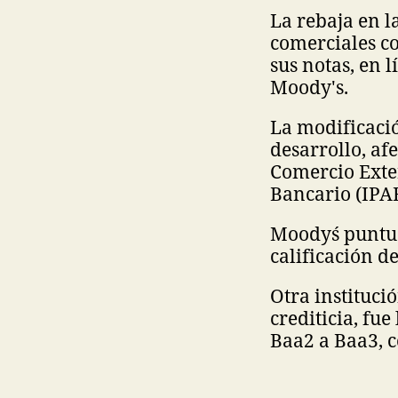
La rebaja en l
comerciales c
sus notas, en 
Moody's.
La modificació
desarrollo, af
Comercio Exter
Bancario (IPAB
Moody´s puntua
calificación d
Otra instituci
crediticia, fu
Baa2 a Baa3, c