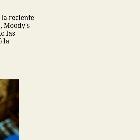
 la reciente
o, Moody's
mo las
 la