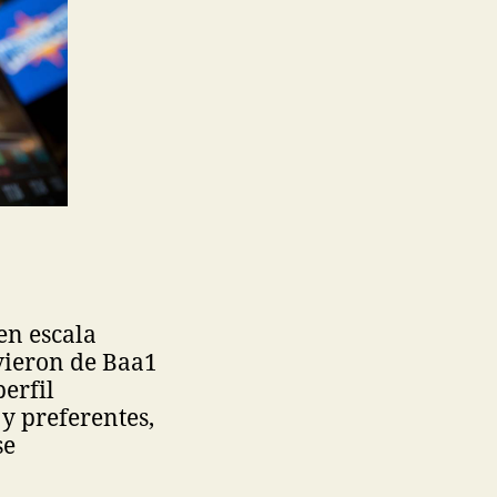
en escala
ovieron de Baa1
perfil
y preferentes,
se