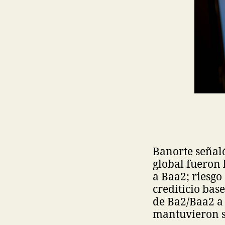
Banorte señaló
global fueron 
a Baa2; riesgo
crediticio bas
de Ba2/Baa2 a 
mantuvieron s