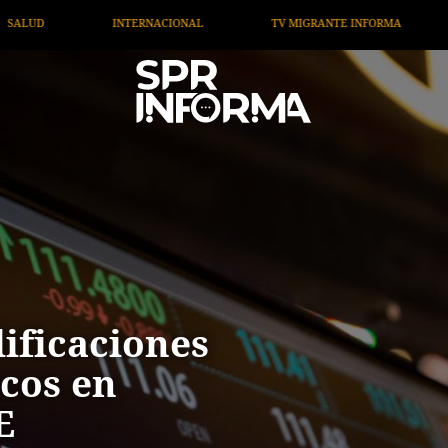
ANTE INFORMA
OPINIÓN
ARTÍCULOS
ARTE / E
lificaciones
ncos en
E