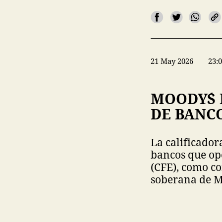
21 May 2026
23:
MOODY´S 
DE BANCO
La calificador
bancos que ope
(CFE), como co
soberana de M