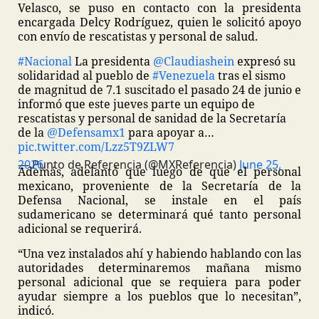
Velasco, se puso en contacto con la presidenta
encargada Delcy Rodríguez, quien le solicitó apoyo
con envío de rescatistas y personal de salud.
#Nacional
La presidenta
@Claudiashein
expresó su
solidaridad al pueblo de
#Venezuela
tras el sismo
de magnitud de 7.1 suscitado el pasado 24 de junio e
informó que este jueves parte un equipo de
rescatistas y personal de sanidad de la Secretaría
de la
@Defensamx1
para apoyar a…
pic.twitter.com/Lzz5T9ZLW7
— Punto de Referencia (@MXReferencia)
June 25, 2026
Además, adelantó que luego de que el personal
mexicano, proveniente de la Secretaría de la
Defensa Nacional, se instale en el país
sudamericano se determinará qué tanto personal
adicional se requerirá.
“Una vez instalados ahí y habiendo hablando con las
autoridades determinaremos mañana mismo
personal adicional que se requiera para poder
ayudar siempre a los pueblos que lo necesitan”,
indicó.