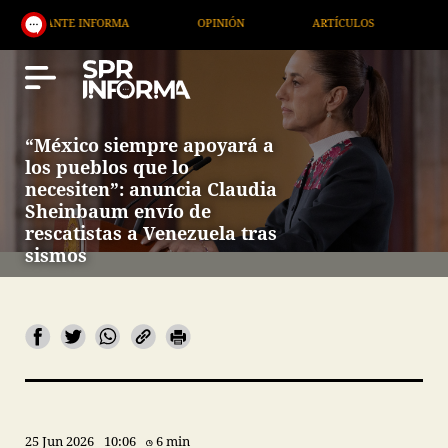
E INFORMA
OPINIÓN
ARTÍCULOS
ARTE / ENTR
“México siempre apoyará a
los pueblos que lo
necesiten”: anuncia Claudia
Sheinbaum envío de
rescatistas a Venezuela tras
sismos
25 Jun 2026
10:06
6 min