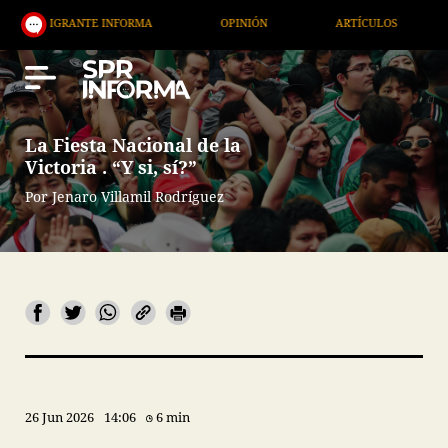
NTE INFORMA
OPINIÓN
ARTÍCULOS
ARTE / EN
La Fiesta Nacional de la
Victoria . “Y si, sí?”
Por Jenaro Villamil Rodríguez
26 Jun 2026
14:06
6 min