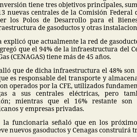
inversión tiene tres objetivos principales, sum
13 nuevas centrales de la Comisión Federal 
cer los Polos de Desarrollo para el Biene
raestructura de gasoductos y otras instalacio
 explicó que actualmente la red de gasoduct
gregó que el 94% de la infraestructura del 
 Gas (CENAGAS) tiene más de 45 años.
alló que de dicha infraestructura el 48% son
que es responsable del transporte y almacen
son operados por la CFE, utilizados fundame
gas a sus centrales eléctricas, pero ta
ción; mientras que el 16% restante son
icanos y empresas privadas.
, la funcionaria señaló que en los próxim
eve nuevos gasoductos y Cenagas construirá t