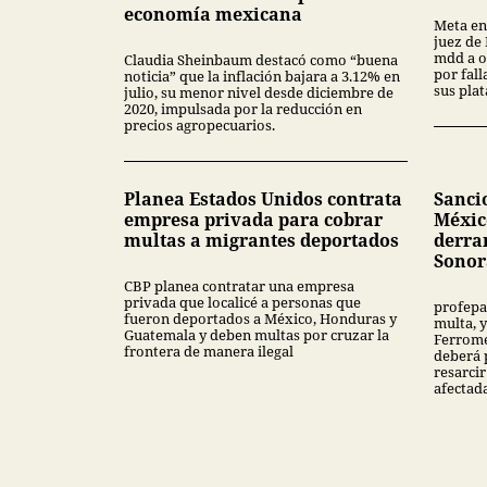
economía mexicana
Meta en
juez de
mdd a o
Claudia Sheinbaum destacó como “buena
por fal
noticia” que la inflación bajara a 3.12% en
sus pla
julio, su menor nivel desde diciembre de
2020, impulsada por la reducción en
precios agropecuarios.
Planea Estados Unidos contrata
Sanci
empresa privada para cobrar
Méxic
multas a migrantes deportados
derra
Sonor
CBP planea contratar una empresa
privada que localicé a personas que
profepa
fueron deportados a México, Honduras y
multa, y
Guatemala y deben multas por cruzar la
Ferrome
frontera de manera ilegal
deberá 
resarcir
afectad