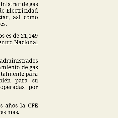
inistrar de gas
de Electricidad
star, así como
nes.
os es de 21,149
Centro Nacional
 administrados
amiento de gas
ntalmente para
mbién para su
 operadas por
os años la CFE
res más.