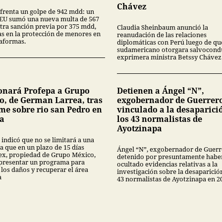
Chávez
frenta un golpe de 942 mdd: un
 EU sumó una nueva multa de 567
tra sanción previa por 375 mdd,
Claudia Sheinbaum anunció la
las en la protección de menores en
reanudación de las relaciones
taformas.
diplomáticas con Perú luego de que
sudamericano otorgara salvocondu
exprimera ministra Betssy Chávez
onará Profepa a Grupo
Detienen a Ángel “N”,
o, de German Larrea, tras
exgobernador de Guerrer
me sobre rio san Pedro en
vinculado a la desaparici
a
los 43 normalistas de
Ayotzinapa
 indicó que no se limitará a una
a que en un plazo de 15 días
Ángel “N”, exgobernador de Guerr
x, propiedad de Grupo México,
detenido por presuntamente habe
presentar un programa para
ocultado evidencias relativas a la
 los daños y recuperar el área
investigación sobre la desaparició
a
43 normalistas de Ayotzinapa en 2