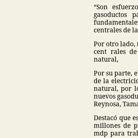
“Son esfuerz
gasoductos p
fundamentale
centrales de l
Por otro lado,
cent rales d
natural,
Por su parte, 
de la electri
natural, por 
nuevos gasodu
Reynosa, Tama
Destacó que es
millones de p
mdp para trab