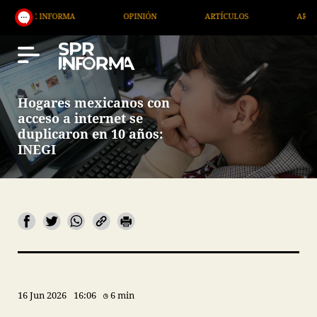
NFORMA
OPINIÓN
ARTÍCULOS
ARTE / ENTRETE
Hogares mexicanos con
acceso a internet se
duplicaron en 10 años:
INEGI
16 Jun 2026
16:06
6 min