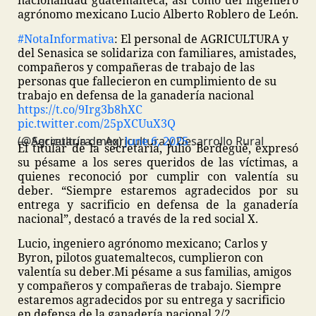
nacionalidad guatemalteca, así como del ingeniero
agrónomo mexicano Lucio Alberto Roblero de León.
#NotaInformativa
: El personal de AGRICULTURA y
del Senasica se solidariza con familiares, amistades,
compañeros y compañeras de trabajo de las
personas que fallecieron en cumplimiento de su
trabajo en defensa de la ganadería nacional
https://t.co/9Irg3b8hXC
pic.twitter.com/25pXCUuX3Q
— Secretaría de Agricultura y Desarrollo Rural (@Agricultura_mex)
June 6, 2025
El titular de la secretaría, Julio Berdegué, expresó
su pésame a los seres queridos de las víctimas, a
quienes reconoció por cumplir con valentía su
deber. “Siempre estaremos agradecidos por su
entrega y sacrificio en defensa de la ganadería
nacional”, destacó a través de la red social X.
Lucio, ingeniero agrónomo mexicano; Carlos y
Byron, pilotos guatemaltecos, cumplieron con
valentía su deber.
Mi pésame a sus familias, amigos
y compañeros y compañeras de trabajo. Siempre
estaremos agradecidos por su entrega y sacrificio
en defensa de la ganadería nacional.
2/2