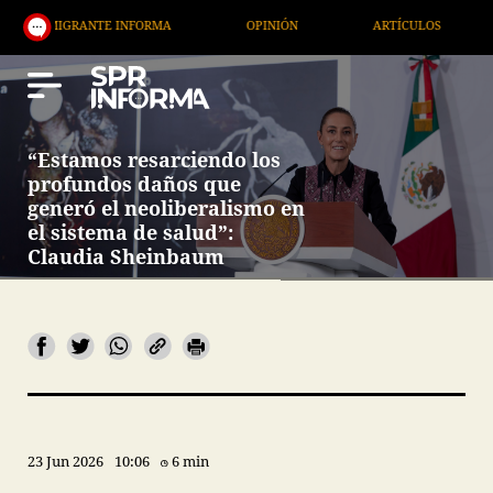
ANTE INFORMA
OPINIÓN
ARTÍCULOS
ARTE / E
“Estamos resarciendo los
profundos daños que
generó el neoliberalismo en
el sistema de salud”:
Claudia Sheinbaum
23 Jun 2026
10:06
6 min