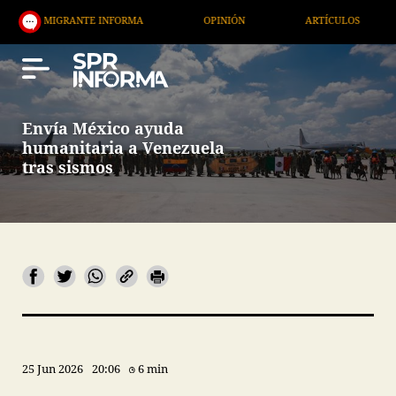
IGRANTE INFORMA
OPINIÓN
ARTÍCULOS
ARTE 
Envía México ayuda
humanitaria a Venezuela
tras sismos
25 Jun 2026
20:06
6 min