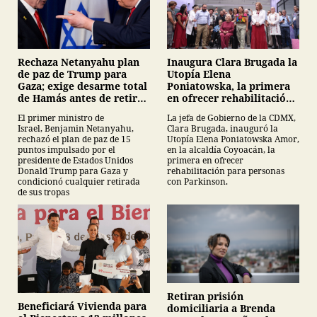
Inaugura Clara Brugada la
Rechaza Netanyahu plan
Utopía Elena
de paz de Trump para
Poniatowska, la primera
Gaza; exige desarme total
en ofrecer rehabilitación
de Hamás antes de retirar
para personas con
tropas
La jefa de Gobierno de la CDMX,
El primer ministro de
Parkinson
Clara Brugada, inauguró la
Israel, Benjamin Netanyahu,
Utopía Elena Poniatowska Amor,
rechazó el plan de paz de 15
en la alcaldía Coyoacán, la
puntos impulsado por el
primera en ofrecer
presidente de Estados Unidos
rehabilitación para personas
Donald Trump para Gaza y
con Parkinson.
condicionó cualquier retirada
de sus tropas
Retiran prisión
Beneficiará Vivienda para
domiciliaria a Brenda