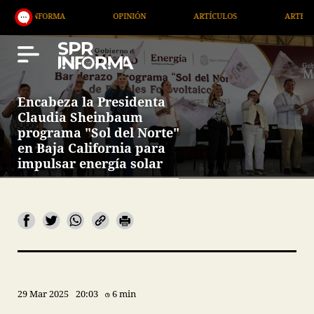
FORMA
OPINIÓN
ARTÍCULOS
ARTE / ENTRETEN
Encabeza la Presidenta
Claudia Sheinbaum
programa "Sol del Norte"
en Baja California para
impulsar energía solar
29 Mar 2025
20:03
6 min