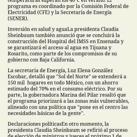
temperaturas superan los 40°C en verano. El
programa es coordinado por la Comisión Federal de
Electricidad (CFE) y la Secretaría de Energía
(SENER).
Inversión en salud y agua
La presidenta Claudia
Sheinbaum también anunció que se concluirá la
construcción del Hospital del IMSS en Ensenada y
se garantizará el acceso al agua en Tijuana y
Rosarito, como parte de los compromisos de su
gobierno con Baja California.
La secretaria de Energía, Luz Elena González
Escobar, detalló que "Sol del Norte" se extenderá a
150 mil hogares en todo México, con un ahorro
estimado del 70% en el consumo eléctrico. Por su
parte, la gobernadora Marina del Pilar resaltó que
el programa priorizará a las zonas más vulnerables,
alineado con una política que "pone en el centro las
necesidades básicas de la gente".
Declaraciones políticas
En otro momento, la
presidenta Claudia Sheinbaum se refirió al proceso
de elección de ministros y jueces el próximo 1 de