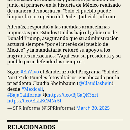
junio, el primero en la historia de México realizado
de manera democrática: "Solo el pueblo puede
limpiar la corrupción del Poder Judicial", afirmó.
Además, respondió a las medidas arancelarias
impuestas por Estados Unidos bajo el gobierno de
Donald Trump, asegurando que su administración
actuará siempre "por el interés del pueblo de
México" y la mandataria reiteró su apoyo a los
migrantes mexicanos: "Aquí está su presidenta y su
pueblo para defenderlos siempre".
Sigue
#EnVivo
el Banderazo del Programa “Sol del
Norte” de Paneles fotovoltaicos, encabezado por la
presidenta Claudia Sheinbaum (
@Claudiashein
),
desde
#Mexicali
,
#BajaCalifornia
.
🔴
https://t.co/BjGaQK3xrt
https://t.co/ELLKCMNr5t
— SPR Informa (@SPRInforma)
March 30, 2025
RELACIONADOS