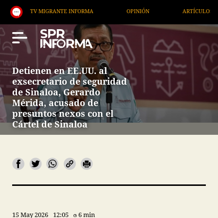
V MIGRANTE INFORMA
OPINIÓN
ARTÍCULOS
AR
Detienen en EE.UU. al
exsecretario de seguridad
de Sinaloa, Gerardo
Mérida, acusado de
presuntos nexos con el
Cártel de Sinaloa
15 May 2026
12:05
6 min