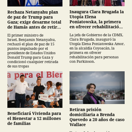
Inaugura Clara Brugada la
Rechaza Netanyahu plan
Utopía Elena
de paz de Trump para
Poniatowska, la primera
Gaza; exige desarme total
en ofrecer rehabilitación
de Hamás antes de retirar
para personas con
tropas
La jefa de Gobierno de la CDMX,
El primer ministro de
Parkinson
Clara Brugada, inauguró la
Israel, Benjamin Netanyahu,
Utopía Elena Poniatowska Amor,
rechazó el plan de paz de 15
en la alcaldía Coyoacán, la
puntos impulsado por el
primera en ofrecer
presidente de Estados Unidos
rehabilitación para personas
Donald Trump para Gaza y
con Parkinson.
condicionó cualquier retirada
de sus tropas
Retiran prisión
Beneficiará Vivienda para
domiciliaria a Brenda
el Bienestar a 12 millones
Quevedo a 20 años de caso
de familias
Wallace