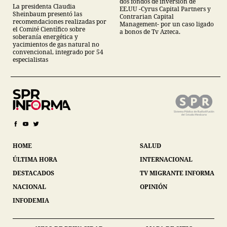
energías renovables y
dos fondos de inversión de
La presidenta Claudia
EE.UU -Cyrus Capital Partners y
descarta yacimiento
Sheinbaum presentó las
Contrarian Capital
Tampico-Misantla
recomendaciones realizadas por
Management- por un caso ligado
el Comité Científico sobre
a bonos de Tv Azteca.
soberanía energética y
yacimientos de gas natural no
convencional, integrado por 54
especialistas
HOME
SALUD
ÚLTIMA HORA
INTERNACIONAL
DESTACADOS
TV MIGRANTE INFORMA
NACIONAL
OPINIÓN
INFODEMIA