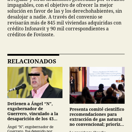
impagables, con el objetivo de ofrecer la mejor
solución en favor de las y los derechohabientes, sin
desalojar a nadie. A través del convenio se
revisarán más de 845 mil viviendas adquiridas con
crédito Infonavit y 90 mil correspondientes a
créditos de Fovissste.
RELACIONADOS
Detienen a Ángel “N”,
exgobernador de
Presenta comité científico
Guerrero, vinculado a la
recomendaciones para
desaparición de los 43
extracción de gas natural
normalistas de
no convencional; prioriza
Ángel “N”, exgobernador de
Ayotzinapa
energías renovables y
Guerrero, fue detenido por