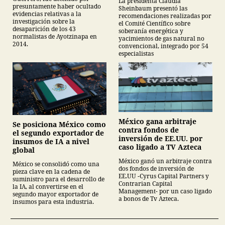
La presidenta Claudia
descarta yacimiento
presuntamente haber ocultado
Sheinbaum presentó las
Tampico-Misantla
evidencias relativas a la
recomendaciones realizadas por
investigación sobre la
el Comité Científico sobre
desaparición de los 43
soberanía energética y
normalistas de Ayotzinapa en
yacimientos de gas natural no
2014.
convencional, integrado por 54
especialistas
México gana arbitraje
Se posiciona México como
contra fondos de
el segundo exportador de
inversión de EE.UU. por
insumos de IA a nivel
caso ligado a TV Azteca
global
México ganó un arbitraje contra
México se consolidó como una
dos fondos de inversión de
pieza clave en la cadena de
EE.UU -Cyrus Capital Partners y
suministro para el desarrollo de
Contrarian Capital
la IA, al convertirse en el
Management- por un caso ligado
segundo mayor exportador de
a bonos de Tv Azteca.
insumos para esta industria.