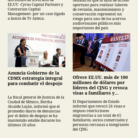
Señalaron que la falta de acceso
EE.UU -Cyrus Capital Partners y
oportuno para realizar labores
Contrarian Capital
de revisión, mantenimiento y
Management- por un caso ligado
conservación representó un
a bonos de Tv Azteca.
riesgo para uno de los acervos
audiovisuales públicos más
importantes del país
Anuncia Gobierno de la
Ofrece EE.UU. más de 100
CDMX estrategia integral
millones de dólares por
para combatir el despojo
líderes del CJNG y revoca
visas a familiares y
La fiscal general de Justicia de la
colaboradores
El Departamento de Estado
Ciudad de México, Bertha
informó que revocó 26 visas e
Alcalde Luján, informó que el
impuso restricciones
promedio diario de denuncias
migratorias a un total de 65
por el delito de despojo se ha
familiares, socios comerciales y
mantenido estable durante los
personas cercanas a integrantes
últimos 10 años
del CJNG