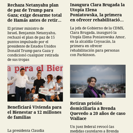
Inaugura Clara Brugada la
Rechaza Netanyahu plan
Utopía Elena
de paz de Trump para
Poniatowska, la primera
Gaza; exige desarme total
en ofrecer rehabilitación
de Hamás antes de retirar
para personas con
tropas
La jefa de Gobierno de la CDMX,
El primer ministro de
Parkinson
Clara Brugada, inauguró la
Israel, Benjamin Netanyahu,
Utopía Elena Poniatowska Amor,
rechazó el plan de paz de 15
en la alcaldía Coyoacán, la
puntos impulsado por el
primera en ofrecer
presidente de Estados Unidos
rehabilitación para personas
Donald Trump para Gaza y
con Parkinson.
condicionó cualquier retirada
de sus tropas
Retiran prisión
Beneficiará Vivienda para
domiciliaria a Brenda
el Bienestar a 12 millones
Quevedo a 20 años de caso
de familias
Wallace
Un juez federal revocó las
La presidenta Claudia
medidas cautelares a Brenda