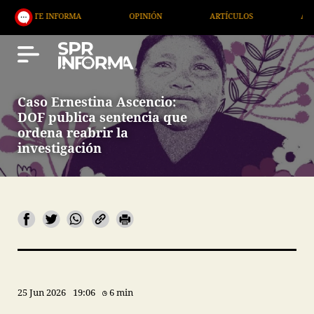
INFORMA
OPINIÓN
ARTÍCULOS
ARTE / ENTRET
Caso Ernestina Ascencio:
DOF publica sentencia que
ordena reabrir la
investigación
25 Jun 2026
19:06
6 min