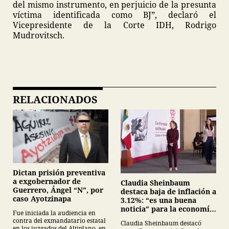
del mismo instrumento, en perjuicio de la presunta
víctima identificada como BJ”, declaró el
Vicepresidente de la Corte IDH, Rodrigo
Mudrovitsch.
RELACIONADOS
Dictan prisión preventiva
a exgobernador de
Claudia Sheinbaum
Guerrero, Ángel “N”, por
destaca baja de inflación a
caso Ayotzinapa
3.12%: “es una buena
noticia” para la economía
Fue iniciada la audiencia en
mexicana
contra del exmandatario estatal
Claudia Sheinbaum destacó
en los juzgados del Altiplano, en