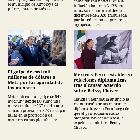
como “buena noticia” que la
el municipio de Almoloya de
inflación bajara a 3.12% en
Juárez, Estado de México.
julio, su menor nivel desde
diciembre de 2020, impulsada
por la reducción en precios
agropecuarios.
El golpe de casi mil
México y Perú restablecen
millones de dólares a
relaciones diplomáticas
Meta por la seguridad de
tras alcanzar acuerdo
los menores
sobre Betssy Chávez
Meta enfrenta un golpe de 942
Claudia Sheinbaum anunció la
mdd: un juez de EU sumó una
reanudación de las relaciones
nueva multa de 567 mdd a otra
diplomáticas con Perú luego de
sanción previa por 375 mdd, por
que el país sudamericano
fallas en la protección de
otorgara salvoconducto a la
menores en sus plataformas.
exprimera ministra Betssy
Chávez.