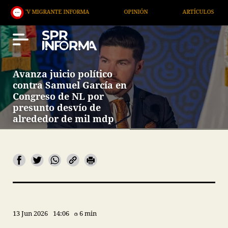
V MIGRANTE INFORMA
OPINIÓN
ARTÍCULOS
A
Avanza juicio político
contra Samuel García en
Congreso de NL por
presunto desvío de
alrededor de mil mdp
13 Jun 2026
14:06
6 min