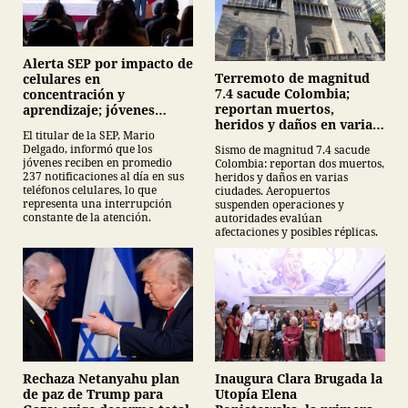
Alerta SEP por impacto de
Terremoto de magnitud
celulares en
7.4 sacude Colombia;
concentración y
reportan muertos,
aprendizaje; jóvenes
heridos y daños en varias
reciben 237 notificaciones
El titular de la SEP, Mario
ciudades
al día
Delgado, informó que los
Sismo de magnitud 7.4 sacude
jóvenes reciben en promedio
Colombia: reportan dos muertos,
237 notificaciones al día en sus
heridos y daños en varias
teléfonos celulares, lo que
ciudades. Aeropuertos
representa una interrupción
suspenden operaciones y
constante de la atención.
autoridades evalúan
afectaciones y posibles réplicas.
Inaugura Clara Brugada la
Rechaza Netanyahu plan
Utopía Elena
de paz de Trump para