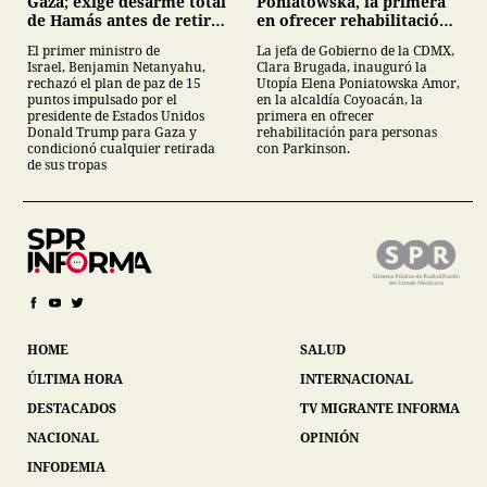
Poniatowska, la primera
Gaza; exige desarme total
en ofrecer rehabilitación
de Hamás antes de retirar
para personas con
tropas
La jefa de Gobierno de la CDMX,
El primer ministro de
Parkinson
Clara Brugada, inauguró la
Israel, Benjamin Netanyahu,
Utopía Elena Poniatowska Amor,
rechazó el plan de paz de 15
en la alcaldía Coyoacán, la
puntos impulsado por el
primera en ofrecer
presidente de Estados Unidos
rehabilitación para personas
Donald Trump para Gaza y
con Parkinson.
condicionó cualquier retirada
de sus tropas
HOME
SALUD
ÚLTIMA HORA
INTERNACIONAL
DESTACADOS
TV MIGRANTE INFORMA
NACIONAL
OPINIÓN
INFODEMIA