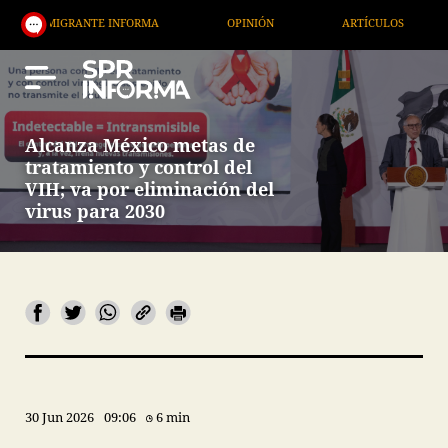
RANTE INFORMA
OPINIÓN
ARTÍCULOS
ARTE / 
Alcanza México metas de
tratamiento y control del
VIH; va por eliminación del
virus para 2030
30 Jun 2026
09:06
6 min