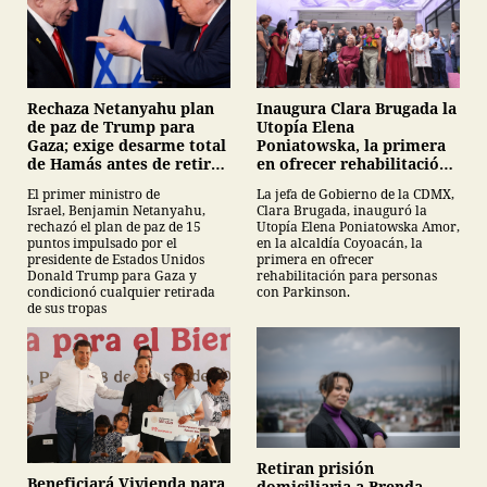
Inaugura Clara Brugada la
Rechaza Netanyahu plan
Utopía Elena
de paz de Trump para
Poniatowska, la primera
Gaza; exige desarme total
en ofrecer rehabilitación
de Hamás antes de retirar
para personas con
tropas
La jefa de Gobierno de la CDMX,
El primer ministro de
Parkinson
Clara Brugada, inauguró la
Israel, Benjamin Netanyahu,
Utopía Elena Poniatowska Amor,
rechazó el plan de paz de 15
en la alcaldía Coyoacán, la
puntos impulsado por el
primera en ofrecer
presidente de Estados Unidos
rehabilitación para personas
Donald Trump para Gaza y
con Parkinson.
condicionó cualquier retirada
de sus tropas
Retiran prisión
Beneficiará Vivienda para
domiciliaria a Brenda