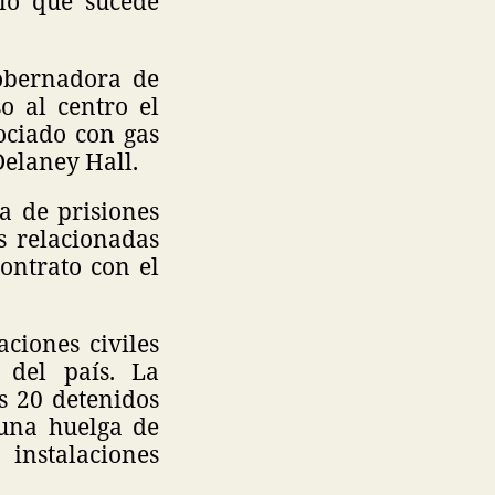
lo que sucede
gobernadora de
o al centro el
ociado con gas
Delaney Hall.
a de prisiones
s relacionadas
ontrato con el
ciones civiles
 del país. La
s 20 detenidos
 una huelga de
nstalaciones