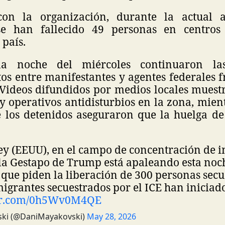
on la organización, durante la actual a
se han fallecido 49 personas en centros
 país.
la noche del miércoles continuaron la
s entre manifestantes y agentes federales f
 Videos difundidos por medios locales muest
 operativos antidisturbios en la zona, mien
 los detenidos aseguraron que la huelga d
ey (EEUU), en el campo de concentración de 
la Gestapo de Trump está apaleando esta noch
que piden la liberación de 300 personas sec
igrantes secuestrados por el ICE han iniciad
ter.com/0h5Wv0M4QE
ski (@DaniMayakovski)
May 28, 2026