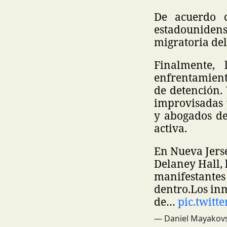
De acuerdo c
estadouniden
migratoria del
Finalmente, 
enfrentamiento
de detención.
improvisadas y
y abogados de
activa.
En Nueva Jers
Delaney Hall, 
manifestantes 
dentro.
Los inm
de…
pic.twit
— Daniel Mayakov