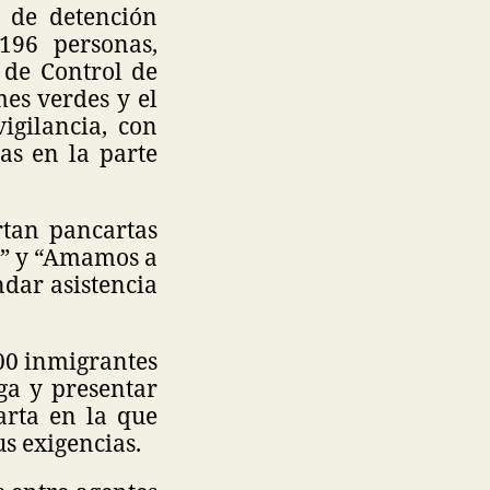
o de detención
196 personas,
 de Control de
es verdes y el
igilancia, con
as en la parte
rtan pancartas
s” y “Amamos a
dar asistencia
300 inmigrantes
ga y presentar
arta en la que
us exigencias.