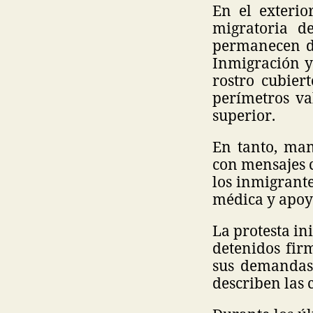
En el exterio
migratoria d
permanecen de
Inmigración y
rostro cubier
perímetros va
superior.
En tanto, man
con mensajes 
los inmigrant
médica y apoyo
La protesta in
detenidos fir
sus demandas.
describen las 