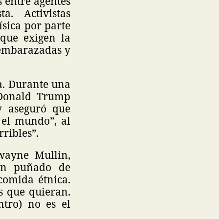
s entre agentes
a. Activistas
ísica por parte
 que exigen la
 embarazadas y
a. Durante una
 Donald Trump
y aseguró que
 el mundo”, al
ribles”.
kwayne Mullin,
 un puñado de
comida étnica.
s que quieran.
ntro) no es el