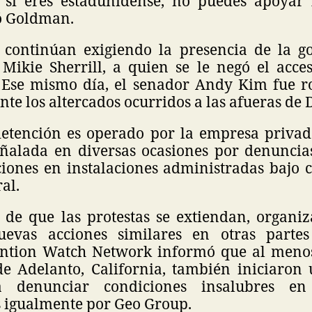
 si eres estadunidense, no puedes apoyar 
ó Goldman.
 continúan exigiendo la presencia de la 
 Mikie Sherrill, a quien se le negó el acces
 Ese mismo día, el senador Andy Kim fue r
te los altercados ocurridos a las afueras de 
detención es operado por la empresa privad
ñalada en diversas ocasiones por denuncia
ciones en instalaciones administradas bajo c
al.
 de que las protestas se extiendan, organiza
uevas acciones similares en otras partes
ention Watch Network informó que al meno
de Adelanto, California, también iniciaron
 denunciar condiciones insalubres en i
 igualmente por Geo Group.