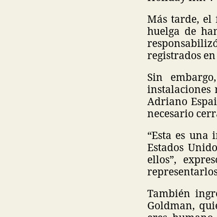
Más tarde, el 
huelga de ham
responsabili
registrados en
Sin embargo,
instalaciones 
Adriano Espail
necesario cerr
“Esta es una i
Estados Unid
ellos”, expre
representarlos
También ingre
Goldman, quie