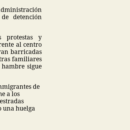
dministración
 de detención
s protestas y
rente al centro
ran barricadas
tras familiares
e hambre sigue
inmigrantes de
e a los
uestradas
o una huelga