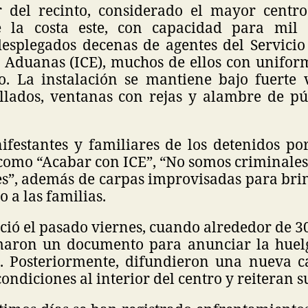
r del recinto, considerado el mayor centr
e la costa este, con capacidad para mil 
splegados decenas de agentes del Servicio
 Aduanas (ICE), muchos de ellos con uniform
to. La instalación se mantiene bajo fuerte v
llados, ventanas con rejas y alambre de pú
ifestantes y familiares de los detenidos po
como “Acabar con ICE”, “No somos criminale
es”, además de carpas improvisadas para brin
 a las familias.
ició el pasado viernes, cuando alrededor de 
maron un documento para anunciar la huel
 Posteriormente, difundieron una nueva c
condiciones al interior del centro y reiteran s