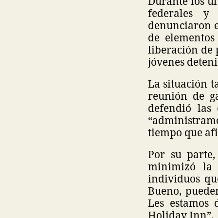
Durante los úl
federales y 
denunciaron el
de elementos 
liberación de
jóvenes deteni
La situación 
reunión de g
defendió las
“administramo
tiempo que afi
Por su parte,
minimizó la 
individuos qu
Bueno, pueden
Les estamos d
Holiday Inn”.