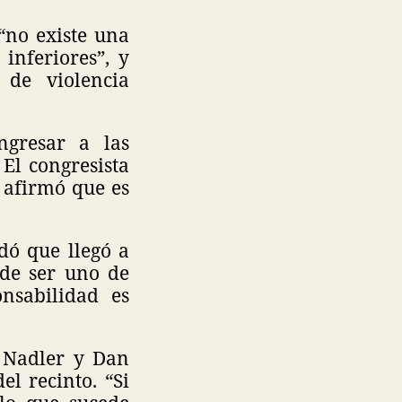
 “no existe una
inferiores”, y
 de violencia
ngresar a las
 El congresista
, afirmó que es
rdó que llegó a
de ser uno de
onsabilidad es
y Nadler y Dan
l recinto. “Si