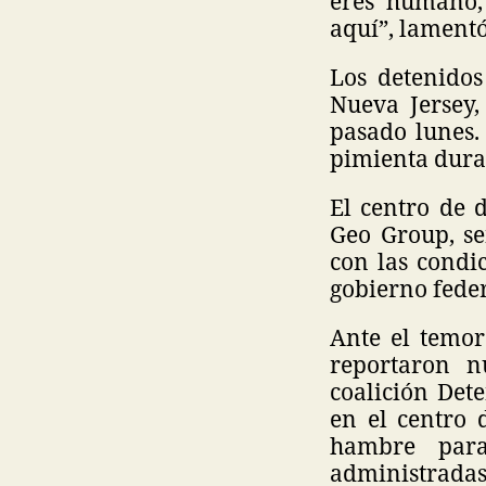
eres humano,
aquí”, lament
Los detenidos
Nueva Jersey,
pasado lunes.
pimienta duran
El centro de 
Geo Group, se
con las condi
gobierno feder
Ante el temor
reportaron n
coalición Det
en el centro 
hambre para
administradas