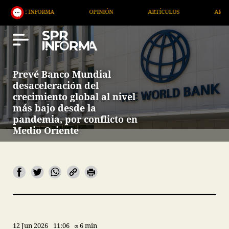
ORMA
OPINIÓN
ARTÍCULOS
ARTE / ENTRETENI
Prevé Banco Mundial
desaceleración del
crecimiento global al nivel
más bajo desde la
pandemia, por conflicto en
Medio Oriente
12 Jun 2026
11:06
6 min