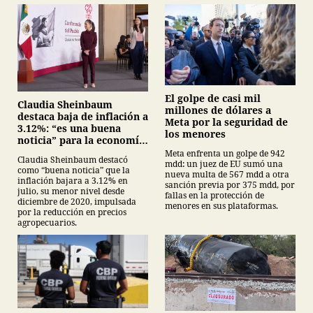
El golpe de casi mil
Claudia Sheinbaum
millones de dólares a
destaca baja de inflación a
Meta por la seguridad de
3.12%: “es una buena
los menores
noticia” para la economía
mexicana
Meta enfrenta un golpe de 942
Claudia Sheinbaum destacó
mdd: un juez de EU sumó una
como “buena noticia” que la
nueva multa de 567 mdd a otra
inflación bajara a 3.12% en
sanción previa por 375 mdd, por
julio, su menor nivel desde
fallas en la protección de
diciembre de 2020, impulsada
menores en sus plataformas.
por la reducción en precios
agropecuarios.