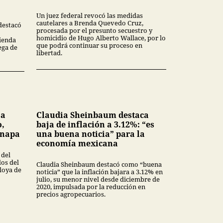
Un juez federal revocó las medidas
cautelares a Brenda Quevedo Cruz,
destacó
procesada por el presunto secuestro y
homicidio de Hugo Alberto Wallace, por lo
ienda
que podrá continuar su proceso en
ega de
libertad.
 a
Claudia Sheinbaum destaca
o,
baja de inflación a 3.12%: “es
inapa
una buena noticia” para la
economía mexicana
 del
dos del
Claudia Sheinbaum destacó como “buena
loya de
noticia” que la inflación bajara a 3.12% en
julio, su menor nivel desde diciembre de
2020, impulsada por la reducción en
precios agropecuarios.