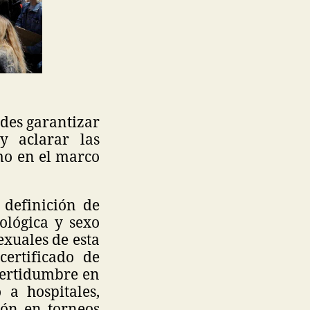
ades garantizar
y aclarar las
mo en el marco
 definición de
ológica y sexo
exuales de esta
ertificado de
certidumbre en
 a hospitales,
ión en torneos