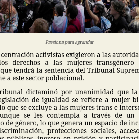
Presiona para agrandar
centración activistas exigieron a las autorid
los derechos a las mujeres transgénero 
 que tendrá la sentencia del Tribunal Supre
iñe a este sector poblacional.
Tribunal dictaminó por unanimidad que la
egislación de igualdad se refiere a mujer bi
 lo que se excluye a las mujeres trans e inters
 aunque se les contempla a través de un c
o de género, lo que genera un espacio de in
scriminación, protecciones sociales, acceso
os públicos, ingreso en prisión y participac