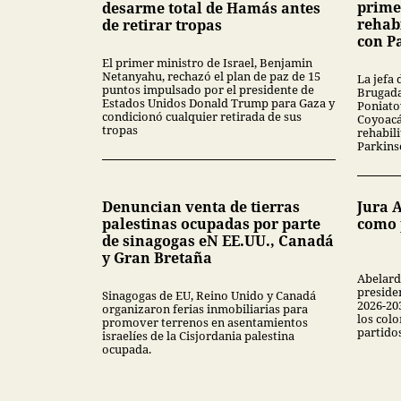
prime
desarme total de Hamás antes
rehab
de retirar tropas
con P
El primer ministro de Israel, Benjamin
Netanyahu, rechazó el plan de paz de 15
La jefa
puntos impulsado por el presidente de
Brugada
Estados Unidos Donald Trump para Gaza y
Poniato
condicionó cualquier retirada de sus
Coyoacá
tropas
rehabil
Parkins
Denuncian venta de tierras
Jura A
palestinas ocupadas por parte
como 
de sinagogas eN EE.UU., Canadá
y Gran Bretaña
Abelard
preside
Sinagogas de EU, Reino Unido y Canadá
2026-20
organizaron ferias inmobiliarias para
los colo
promover terrenos en asentamientos
partidos
israelíes de la Cisjordania palestina
ocupada.