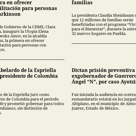
familias
ra en ofrecer
ilitación para personas
arkinson
La presidenta Claudia Sheinbaum 
que 12 millones de familias serán
beneficiadas con el programa “Viv
 de Gobierno de la CDMX, Clara
para el Bienestar”, durante la entr
, inauguró la Utopía Elena
32 nuevos hogares en Puebla.
wska Amor, en la alcaldía
n, la primera en ofrecer
itación para personas con
on.
belardo de la Espriella
Dictan prisión preventiva
presidente de Colombia
exgobernador de Guerrer
Ángel “N”, por caso Ayotz
o de la Espriella juró como
Fue iniciada la audiencia en contra
nte de Colombia para el periodo
exmandatario estatal en los juzga
30 y prometió gobernar para todos
Altiplano, en el municipio de Almo
mbianos, sin distinción de
Juárez, Estado de México.
.