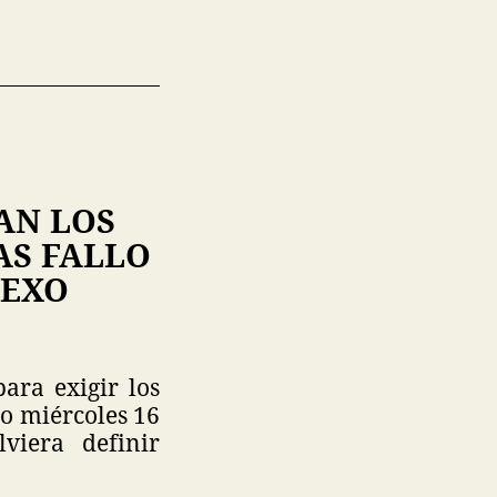
AN LOS
AS FALLO
SEXO
ara exigir los
do miércoles 16
viera definir