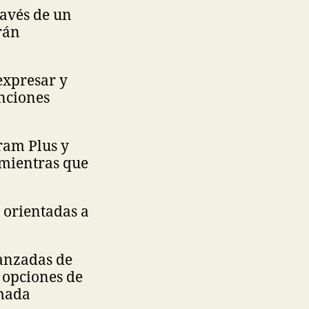
ravés de un
rán
expresar y
unciones
gram Plus y
 mientras que
 orientadas a
vanzadas de
 opciones de
amada