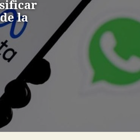
sificar
de la