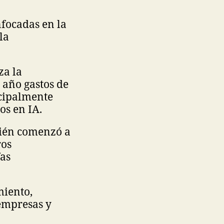
nfocadas en la
la
za la
 año gastos de
ncipalmente
os en IA.
bién comenzó a
ros
fas
miento,
empresas y