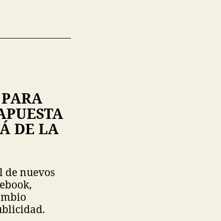
 PARA
APUESTA
Á DE LA
l de nuevos
cebook,
ambio
blicidad.