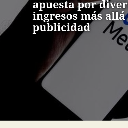
apuesta por diver
ingresos más allá 
publicidad