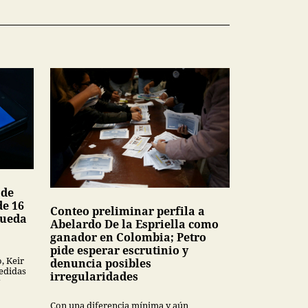
 de
de 16
Conteo preliminar perfila a
queda
Abelardo De la Espriella como
ganador en Colombia; Petro
pide esperar escrutinio y
, Keir
denuncia posibles
edidas
irregularidades
Con una diferencia mínima y aún