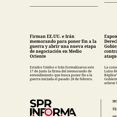
Firman EE.UU. e Irán
Expon
memorando para poner fin a la
Derec
guerra y abrir una nueva etapa
Gobie
de negociación en Medio
contra
Oriente
ataqu
Estados Unidos e Irán formalizaron este
La conse
17 de junio la firma del memorando de
Luisa M
entendimiento que busca poner fin a la
Réplica”
guerra iniciada el pasado 28 de febrero.
Gobiern
aclarar 
H
ÚL
DE