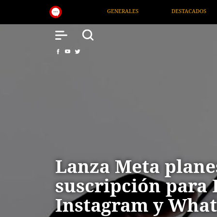
GENERALES
DESTACADOS
NACIONAL
SALU
Lanza Meta plane
suscripción para
Instagram y Wha