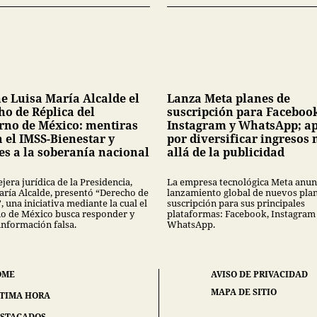
e Luisa María Alcalde el
Lanza Meta planes de
ho de Réplica del
suscripción para Faceboo
rno de México: mentiras
Instagram y WhatsApp; a
 el IMSS-Bienestar y
por diversificar ingresos
es a la soberanía nacional
allá de la publicidad
jera jurídica de la Presidencia,
La empresa tecnológica Meta anunc
aría Alcalde, presentó “Derecho de
lanzamiento global de nuevos pla
, una iniciativa mediante la cual el
suscripción para sus principales
o de México busca responder y
plataformas: Facebook, Instagram
información falsa.
WhatsApp.
OME
AVISO DE PRIVACIDAD
MAPA DE SITIO
TIMA HORA
STACADOS